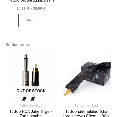
Tattoo protseduuripalsam
24.99
€
–
39.99
€
VALI
Seotud tooted
OUT OF STOCK
Tattoo tarvikud
Tattoo tarvikud
Tattoo RCA Juhe Sirge –
Tattoo juhtmekiled (clip
Topeltkaabel
cord sleeve) 80cm – 100tk