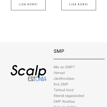
LISA KORVI
LISA KORVI
Instagram
Facebook
TikTok
SMP
Mis on SMP?
Hinnad
Järelhooldus
Kris SMP
Tehtud tööd
Kliendi tagasisided
SMP Koolitus