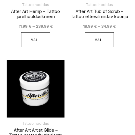
tootelehel.
tootelehel
Tattoo hooldus
Tattoo hooldus
After Art Hemp – Tattoo
After Art Tub of Scrub –
järelhoolduskreem
Tattoo ettevalmistav koorija
11.99
€
–
239.99
€
18.99
€
–
34.99
€
VALI
VALI
Hinnavahemik:
Sellel
24.99 €
tootel
kuni
on
39.99 €
mitu
varianti.
Valikuid
saab
teha
tootelehel.
Tattoo hooldus
After Art Artist Glide –