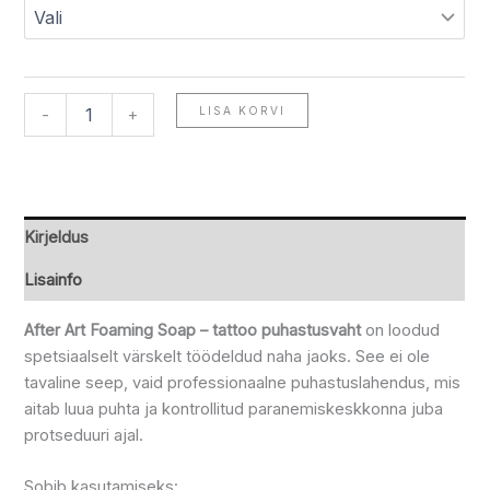
LISA KORVI
-
+
Kirjeldus
Lisainfo
After Art Foaming Soap – tattoo puhastusvaht
on loodud
spetsiaalselt värskelt töödeldud naha jaoks. See ei ole
tavaline seep, vaid professionaalne puhastuslahendus, mis
aitab luua puhta ja kontrollitud paranemiskeskkonna juba
protseduuri ajal.
Sobib kasutamiseks: