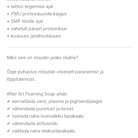
• tattoo tegemise ajal
• PMU protseduuride käigus
• SMP tööde ajal
• vahetult pärast protseduuri
• koduses järelhoolduses
Miks see on stuudio jaoks oluline?
Õige puhastus mõjutab otseselt paranemist ja
lõpptulemust.
After Art Foaming Soap aitab:
✔ eemaldada vere, plasma ja pigmendijäägid
✔ vähendada punetust ja turset
✔ toetada naha loomulikku tasakaalu
✔ vähendada ärritusriski
✔ säilitada naha niiskustasakaalu