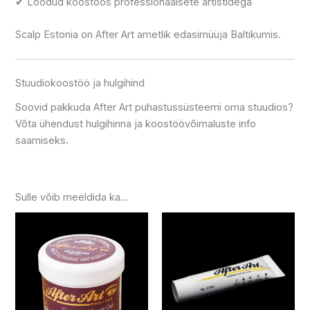
✔ Loodud koostöös professionaalsete artistidega
Scalp Estonia on After Art ametlik edasimüüja Baltikumis.
Stuudiokoostöö ja hulgihind
Soovid pakkuda After Art puhastussüsteemi oma stuudios?
Võta ühendust hulgihinna ja koostöövõimaluste info
saamiseks.
Sulle võib meeldida ka…
Hinnavahemik:
Hinnavah
Sellel
Sellel
74.99 €
11.99 €
tootel
tootel
kuni
kuni
on
139.99 €
on
239.99 €
mitu
mitu
varianti.
varianti.
Valikuid
Valikuid