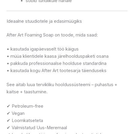
sobib tundlikule nahale
Ideaalne stuudiotele ja edasimüügiks
After Art Foaming Soap on toode, mida saad:
• kasutada igapäevaselt töö käigus
• müüa klientidele kaasa järelhoolduspaketi osana
• pakkuda professionaalse hoolduse standardina
• kasutada kogu After Art tootesarja täienduseks
See aitab luua tervikliku hooldussüsteemi – puhastus +
kaitse + taastumine.
✔ Petroleum-free
✔ Vegan
✔ Loomkatseteta
✔ Valmistatud Uus-Meremaal