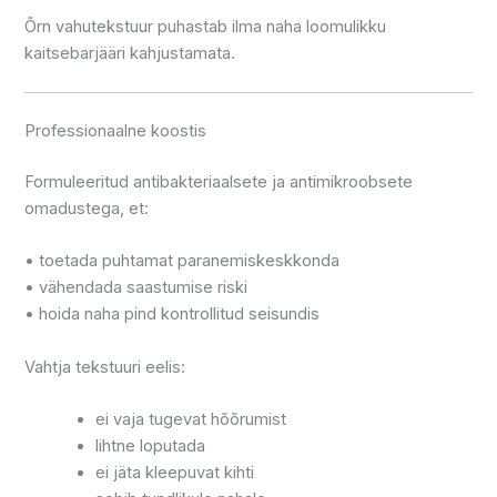
Õrn vahutekstuur puhastab ilma naha loomulikku
kaitsebarjääri kahjustamata.
Professionaalne koostis
Formuleeritud antibakteriaalsete ja antimikroobsete
omadustega, et:
• toetada puhtamat paranemiskeskkonda
• vähendada saastumise riski
• hoida naha pind kontrollitud seisundis
Vahtja tekstuuri eelis:
ei vaja tugevat hõõrumist
lihtne loputada
ei jäta kleepuvat kihti