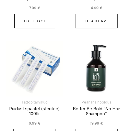
7.99
€
4.99
€
LOE EDASI
LISA KORVI
Tattoo tarvikud
Peanaha hooldus
Puidust spaatel (steriilne)
Better Be Bold “No Hair
100tk
Shampoo”
6.99
€
19.99
€