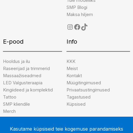
Tule modelliks
SMP Blogi
Maksa hiljem
E-pood
Info
Hooldus ja ilu
KKK
Raseerijad ja trimmerid
Meist
Massaažiseadmed
Kontakt
LED Valgusteraapia
Müügitingimused
Kingiideed ja komplektid
Privaatsustingimused
Tattoo
Tagastused
SMP kliendile
Küpsised
Merch
Brändid
INK-credible