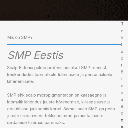
T
e
Mis on SMP?
h
t
SMP Eestis
u
d
t
Scalp Estonia pakub professionaalset SMP teenust,
ö
keskendudes loomulikule tulemusele ja personaalsele
i
lähenemisele.
d
n
SMP ehk scalp micropigmentation on kaasaegne ja
ä
loomulik lahendus juuste hõrenemise, kiilaspäisuse ja
e
ebaühtlase juuksepiiri korral. Samuti saab SMP-ga peita
d
juuste siirdamisest tekkinud arme ja muuta juuste
g
siirdamise tulemus paremaks.
a