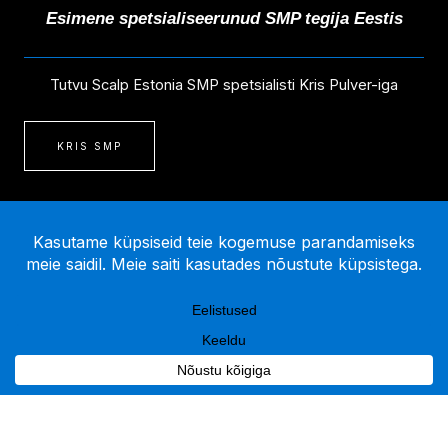
Esimene spetsialiseerunud SMP tegija Eestis
Tutvu Scalp Estonia SMP spetsialisti Kris Pulver-iga
KRIS SMP
SMP PROTSEDUUR
Alustada oma SMP teekonda TASUTA konsultatsiooniga.
Saad vahetult vastused oma küsimustele ja näeme
reaalset olukorda.
BRONEERI AEG