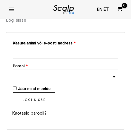
Minu konto
Skip
Nõutud
Nõutud
Nõutud
EN
ET
to
content
Logi sisse
Kasutajanimi või e-posti aadress
*
Parool
*
Jäta mind meelde
LOGI SISSE
Kaotasid parooli?