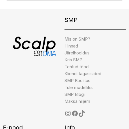
Instagram
Facebook
TikTok
SMP
Mis on SMP?
Hinnad
Järelhooldus
Kris SMP
Tehtud tööd
Kliendi tagasisided
SMP Koolitus
Tule modelliks
SMP Blogi
Maksa hiljem
E-pood
Info