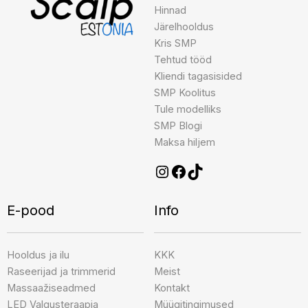
Hinnad
Järelhooldus
Kris SMP
Tehtud tööd
Kliendi tagasisided
SMP Koolitus
Tule modelliks
SMP Blogi
Maksa hiljem
E-pood
Info
Hooldus ja ilu
KKK
Raseerijad ja trimmerid
Meist
Massaažiseadmed
Kontakt
LED Valgusteraapia
Müügitingimused