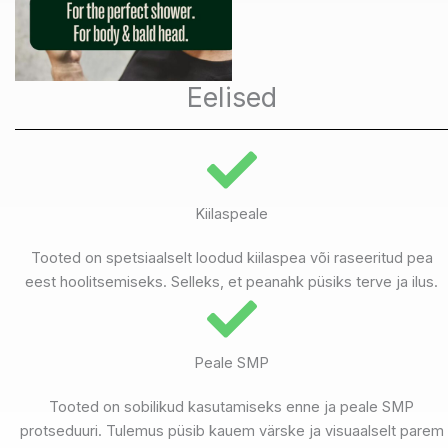
Eelised
Kiilaspeale
Tooted on spetsiaalselt loodud kiilaspea või raseeritud pea
eest hoolitsemiseks. Selleks, et peanahk püsiks terve ja ilus.
Peale SMP
Tooted on sobilikud kasutamiseks enne ja peale SMP
protseduuri. Tulemus püsib kauem värske ja visuaalselt parem