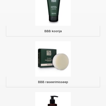
BBB koorija
BBB raseerimisseep