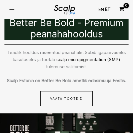
Better Be Bold
Skip
EN
ET
to
content
Better Be Bold - Premium
peanahahooldus
Teadlik hooldus raseeritud peanahale. Sobib igapäevaseks
kasutuseks ja toetab
scalp micropigmentation (SMP)
tulemuse säilitamist.
Scalp Estonia on Better Be Bold ametlik edasimüüja Eestis.
VAATA TOOTEID