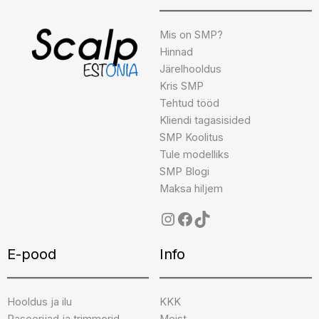
Mis on SMP?
Hinnad
Järelhooldus
Kris SMP
Tehtud tööd
Kliendi tagasisided
SMP Koolitus
Tule modelliks
SMP Blogi
Maksa hiljem
E-pood
Info
Hooldus ja ilu
KKK
Raseerijad ja trimmerid
Meist