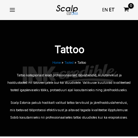
Skip
EN
ET
to
content
Tattoo
Home
Tooted
Tattoo
Tattoo kategooriast leiad professionaalsed töövahendid, kulutarvikud ja
hooldustooted nii tätoveerijatele kui ka stuudiotele. Valikusse kuuluvad kvaliteetsed
tooted igapäevaseks tööks, protseduuri ajal kasutamiseks ning järelhoolduseks.
Scalp Estonia pakub hoolikalt valitud tattoo tarvikuid ja järelhoolduslahendusi,
mis toetavad tööprotsessi efektiivsust ja aitavad tagada kvaliteetse lõpptulemuse.
Sobib kasutamiseks nii professionaalsetes tattoo stuudiotes kui ka erapraksises.