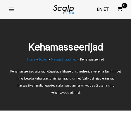
Skip
EN
ET
to
content
Kehamasseerijad
Home
Tooted
Massaažiseadmed
Kehamasseerijad
Kehamasseerijad aitavad lõõgastada lihaseid, stimuleerida vere- ja lümfiringet
ning toetada keha taastumist ja heaolutunnet. Valikust leiad erinevad
massaaživahendid igapäevaseks kasutamiseks kodus või osana sinu
kehahooldusrutiinist.