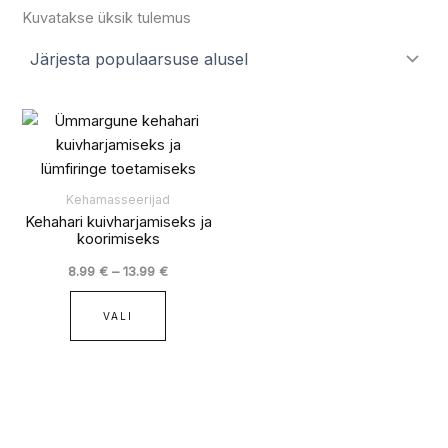
Kuvatakse üksik tulemus
Hinnavahemik:
Sellel
8.99 €
tootel
kuni
on
13.99 €
mitu
Kehamasseerijad
varianti.
Kehahari kuivharjamiseks ja
koorimiseks
Valikuid
saab
8.99
€
–
13.99
€
teha
tootelehel.
VALI