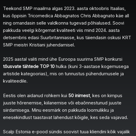
Teekond SMP maailma algas 2023. aasta oktoobris Itaalias,
kus õppisin Tricomedica Abbagnatos Chris Abbagnato käe all
ning omandasin selle valdkonna tugevad põhialused. Soovi
pakkuda veelgi kõrgemat kvaliteeti viis mind 2024. aasta
detsembris edasi Suurbritanniasse, kus täiendasin oskusi KRT
SMP meistri Kristiani juhendamisel.
2025 aastal valiti mind ühe Euroopa suurima SMP konkursi
tõusvate tähtede TOP 10
hulka (kuni 3-aastase kogemusega
artistide kategoorias), mis on tunnustus pühendumusele ja
kvaliteedile.
Eestis olen aidanud rohkem kui
50 inimest
, kes on kimpus
juuste hõrenemise, kiilanemise või ebaõnnestunud juuste
siirdamisega. Minu eesmärk on pakkuda loomulikku ja
enesekindlust taastavat lahendust kõigile, kes seda vajavad.
Scalp Estonia e-pood sündis soovist tuua kliendini kõik vajalik