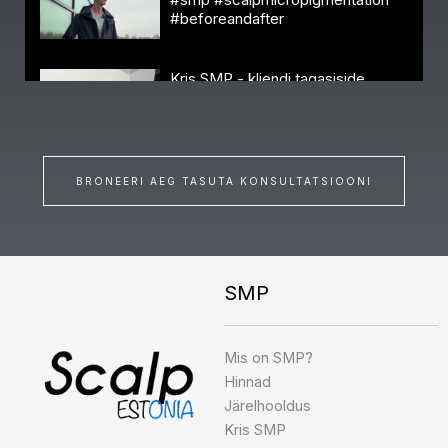
#beforeandafter
Kris SMP - kliendi tagasiside
#healedsmp #smp
#scalpmicropigmentation
#beforeandafter
BRONEERI AEG TASUTA KONSULTATSIOONI
SMP
Instagram
Facebook
TikTok
Mis on SMP?
Hinnad
Järelhooldus
Kris SMP