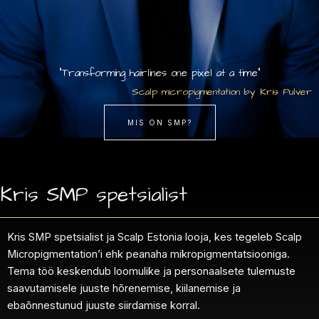
"Transforming hairlines one pixel at a time"
Scalp micropigmentation by Kris Pulver
MIS ON SMP?
Kris SMP spetsialist
Kris SMP spetsialist ja Scalp Estonia looja, kes tegeleb Scalp
Micropigmentation’i ehk peanaha mikropigmentatsiooniga.
Tema töö keskendub loomulike ja personaalsete tulemuste
saavutamisele juuste hõrenemise, kiilanemise ja
ebaõnnestunud juuste siirdamise korral.