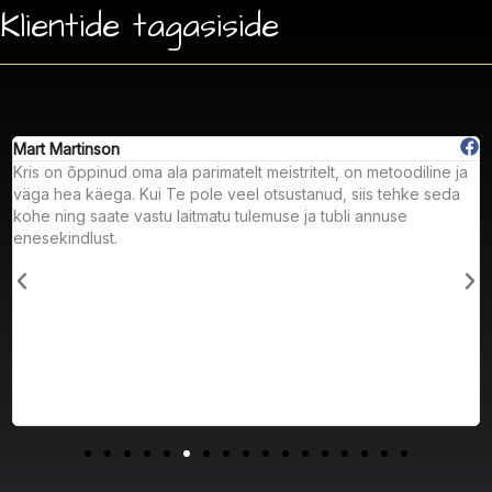
Klientide tagasiside
rtinson
Kevin K
õppinud oma ala parimatelt meistritelt, on metoodiline ja
If you’re 
a käega. Kui Te pole veel otsustanud, siis tehke seda
money, su
g saate vastu laitmatu tulemuse ja tubli annuse
in years.
ndlust.