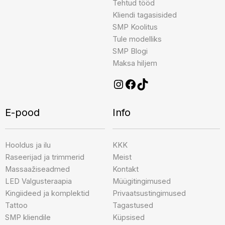
Tehtud tööd
Kliendi tagasisided
SMP Koolitus
Tule modelliks
SMP Blogi
Maksa hiljem
E-pood
Info
Hooldus ja ilu
KKK
Raseerijad ja trimmerid
Meist
Massaažiseadmed
Kontakt
LED Valgusteraapia
Müügitingimused
Kingiideed ja komplektid
Privaatsustingimused
Tattoo
Tagastused
SMP kliendile
Küpsised