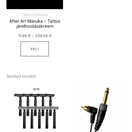
teha
tootelehel.
Tattoo hooldus
After Art Manuka – Tattoo
järelhoolduskreem
11.99
€
–
239.99
€
VALI
Seotud tooted