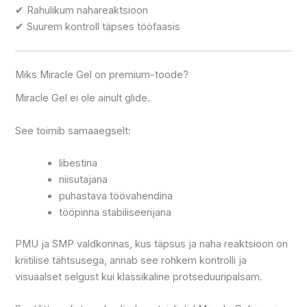
✔ Rahulikum nahareaktsioon
✔ Suurem kontroll täpses tööfaasis
Miks Miracle Gel on premium-toode?
Miracle Gel ei ole ainult glide.
See toimib samaaegselt:
libestina
niisutajana
puhastava töövahendina
tööpinna stabiliseerijana
PMU ja SMP valdkonnas, kus täpsus ja naha reaktsioon on
kriitilise tähtsusega, annab see rohkem kontrolli ja
visuaalset selgust kui klassikaline protseduuripalsam.