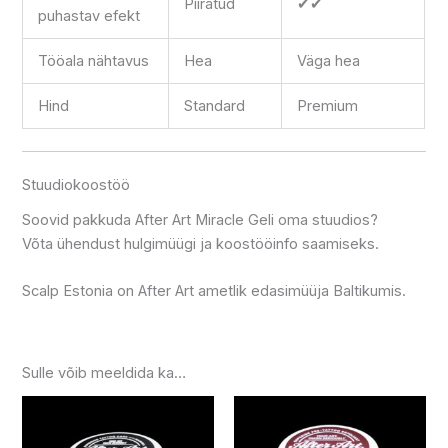
Piiratud
✔✔
puhastav efekt
Tööala nähtavus
Hea
Väga hea
Hind
Standard
Premium
Stuudiokoostöö
Soovid pakkuda After Art Miracle Geli oma stuudios?
Võta ühendust hulgimüügi ja koostööinfo saamiseks.
Scalp Estonia on After Art ametlik edasimüüja Baltikumis.
Sulle võib meeldida ka…
Hinnavahemik:
Hinnavahe
Sellel
Sellel
24.99 €
18.99 €
tootel
tootel
kuni
kuni