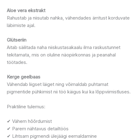
Aloe vera ekstrakt
Rahustab ja niisutab nahka, vähendades ärritust korduvate
läbimiste ajal.
Glütseriin
Aitab säilitada naha niiskustasakaalu ilma raskustunnet
tekitamata, mis on oluline näopiirkonnas ja peanahal
töötades.
Kerge geelbaas
Vähendab liigset läiget ning võimaldab puhtamat
pigmentide pühkimist nii töö käigus kui ka lõppviimistluses.
Praktiline tulemus:
✔ Vähem hõõrdumist
✔ Parem nähtavus detailtöös
✔ Lihtsam pigmendi ülejäägi eemaldamine