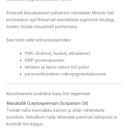
Erinevalt klassikalisest palsamist võimaldab Miracle Gel
protseduuri ajal lihtsamalt eemaldada pigmendi ülejäägi,
hoides tööala visuaalselt puhtamana.
See teeb selle eriti populaarseks:
PMU (kulmud, huuled, silmalainer)
SMP protseduurides
detailse ja täpse tattoo töö puhul
parameditsiinilises mikropigmentatsioonis
Koostisainete praktiline kasu töö tegemisel
Manukaõli (Leptospermum Scoparium Oil)
Toetab naha loomulikku kaitset ja aitab vähendada
punetust. Rahulikum nahk tähendab paremat nähtavust ja
kontrolli töö käigus.