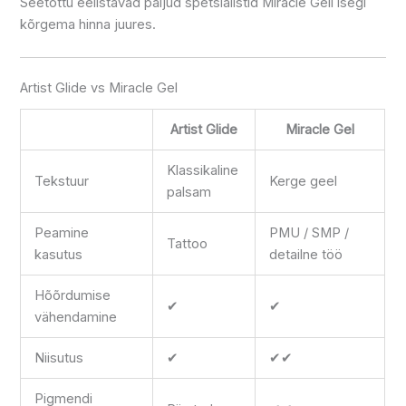
Seetõttu eelistavad paljud spetsialistid Miracle Geli isegi
kõrgema hinna juures.
Artist Glide vs Miracle Gel
Artist Glide
Miracle Gel
Klassikaline
Tekstuur
Kerge geel
palsam
Peamine
PMU / SMP /
Tattoo
kasutus
detailne töö
Hõõrdumise
✔
✔
vähendamine
Niisutus
✔
✔✔
Pigmendi