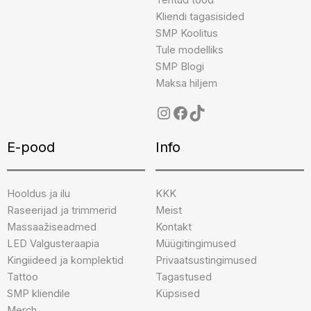
Tehtud tööd
Kliendi tagasisided
SMP Koolitus
Tule modelliks
SMP Blogi
Maksa hiljem
E-pood
Info
Hooldus ja ilu
KKK
Raseerijad ja trimmerid
Meist
Massaažiseadmed
Kontakt
LED Valgusteraapia
Müügitingimused
Kingiideed ja komplektid
Privaatsustingimused
Tattoo
Tagastused
SMP kliendile
Küpsised
Merch