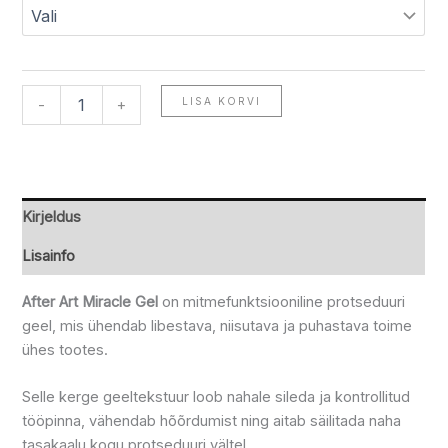
LISA KORVI
-
+
Kirjeldus
Lisainfo
After Art Miracle Gel
on mitmefunktsiooniline protseduuri
geel, mis ühendab libestava, niisutava ja puhastava toime
ühes tootes.
Selle kerge geeltekstuur loob nahale sileda ja kontrollitud
tööpinna, vähendab hõõrdumist ning aitab säilitada naha
tasakaalu kogu protseduuri vältel.