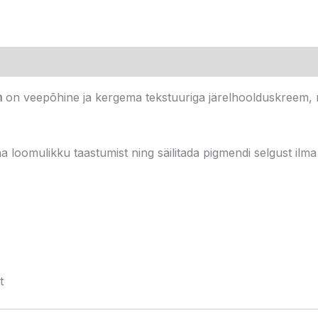
m
on veepõhine ja kergema tekstuuriga järelhoolduskreem, m
loomulikku taastumist ning säilitada pigmendi selgust ilma l
t