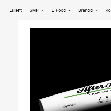
Skip
to
Esileht
SMP
E-Pood
Brändid
Ko
content