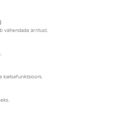
)
b vähendada ärritust.
.
a kaitsefunktsiooni.
seks.