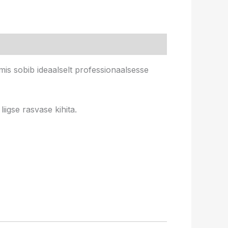
is sobib ideaalselt professionaalsesse
iigse rasvase kihita.