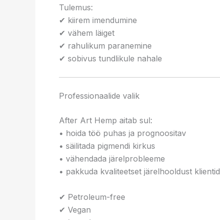
Tulemus:
✔ kiirem imendumine
✔ vähem läiget
✔ rahulikum paranemine
✔ sobivus tundlikule nahale
Professionaalide valik
After Art Hemp aitab sul:
• hoida töö puhas ja prognoositav
• säilitada pigmendi kirkus
• vähendada järelprobleeme
• pakkuda kvaliteetset järelhooldust klienti
✔ Petroleum-free
✔ Vegan