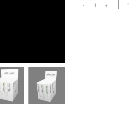
LI
-
+