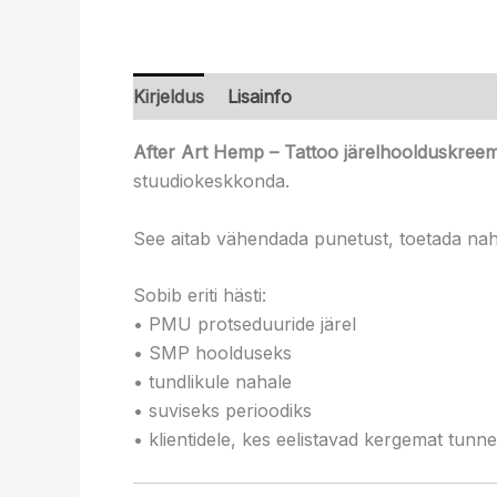
Kirjeldus
Lisainfo
After Art Hemp – Tattoo järelhoolduskree
stuudiokeskkonda.
See aitab vähendada punetust, toetada naha 
Sobib eriti hästi:
• PMU protseduuride järel
• SMP hoolduseks
• tundlikule nahale
• suviseks perioodiks
• klientidele, kes eelistavad kergemat tunne