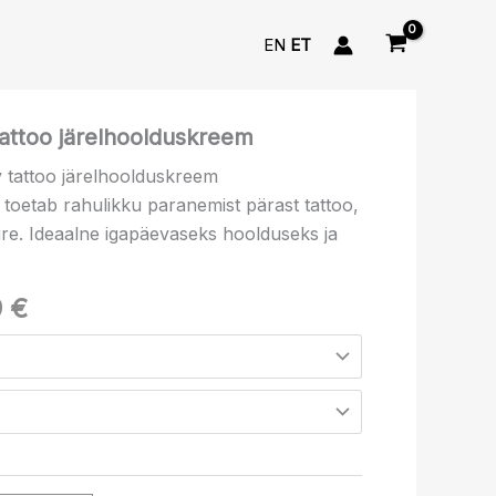
EN
ET
Hinnavahemik:
attoo järelhoolduskreem
11.99 €
uv tattoo järelhoolduskreem
kuni
toetab rahulikku paranemist pärast tattoo,
239.99 €
e. Ideaalne igapäevaseks hoolduseks ja
9
€