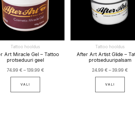
Valikuid
Vali
saab
saa
teha
teha
tootelehel.
toot
Tattoo hooldus
Tattoo hooldus
er Art Miracle Gel – Tattoo
After Art Artist Glide – Ta
protseduuri geel
protseduuripalsam
74.99
€
–
139.99
€
24.99
€
–
39.99
€
VALI
VALI