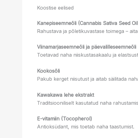
Koostise eelised
Kanepiseemneõli (Cannabis Sativa Seed Oil
Rahustava ja põletikuvastase toimega – aita
Viinamarjaseemneõli ja päevalilleseemneõli
Toetavad naha niiskustasakaalu ja elastsust
Kookosõli
Pakub kerget niisutust ja aitab säilitada nah
Kawakawa lehe ekstrakt
Traditsiooniliselt kasutatud naha rahustami
E-vitamiin (Tocopherol)
Antioksüdant, mis toetab naha taastumist.