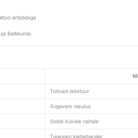
too-artistidega
ja Baltikumis.
M
Toitvam tekstuur
Sügavam niisutus
Sobib kuivale nahale
Tugevam kaitsebarjäär