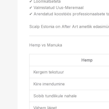
✔ Loomkatseteta
✔ Valmistatud Uus-Meremaal
✔ Arendatud koostöös professionaalsete tat
Scalp Estonia on After Art ametlik edasimüü
Hemp vs Manuka
Hemp
Kergem tekstuur
Kiire imendumine
Sobib tundlikule nahale
Vähem läiget