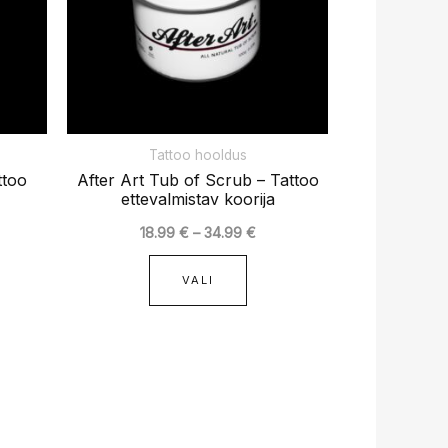
kuid
Valikuid
b
saab
teha
elehel.
tootelehel.
Tattoo hooldus
ttoo
After Art Tub of Scrub – Tattoo
ettevalmistav koorija
18.99
€
–
34.99
€
VALI