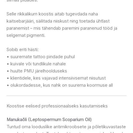
Selle rikkalikum koostis aitab tugevdada naha
kaitsebarjääri, säilitada niiskust ning toetada ühtlast
paranemist – mis tähendab paremini paranenud tööd ja
selgemat pigmenti.
Sobib eriti hästi:
• suuremate tattoo pindade puhul
• kuivale või tundlikule nahale
• huulte PMU järelhoolduseks
• klientidele, kes vajavad intensiivsemat niisutust
• olukordadesse, kus nahk on suurema koormuse all
Koostise eelised professionaalseks kasutamiseks
Manukaõli (Leptospermum Scoparium Oil)
Tuntud oma looduslike antimikroobsete ja põletikuvastaste