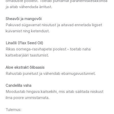
omaduste poolest. Toetab puhtamat paranemiskeskkonda
ja aitab vähendada ärritust.
Sheavõi ja mangovõi
Pakuvad sügavamat niisutust ja aitavad ennetada liigset
kuivamist ning ketendust.
Linaõli (Flax Seed Oil)
Rikas oomega-rasvhapete poolest – toetab naha
kaitsebarjääri taastumist.
Aloe ekstrakt õlibaasis
Rahustab punetust ja vähendab ebamugavustunnet.
Candelilla vaha
Moodustab hingava kaitsekihi, mis aitab säilitada niiskust
ilma poore ummistamata.
Tulemus: