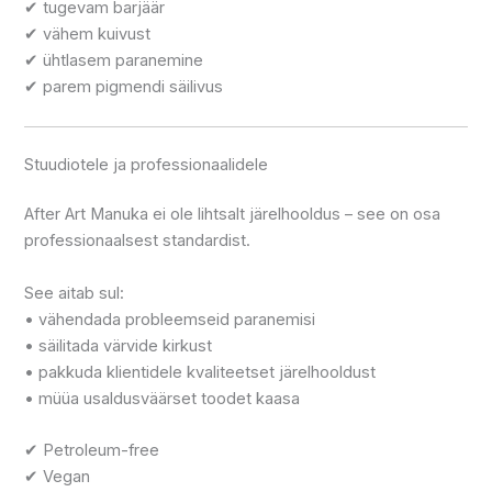
✔ tugevam barjäär
✔ vähem kuivust
✔ ühtlasem paranemine
✔ parem pigmendi säilivus
Stuudiotele ja professionaalidele
After Art Manuka ei ole lihtsalt järelhooldus – see on osa
professionaalsest standardist.
See aitab sul:
• vähendada probleemseid paranemisi
• säilitada värvide kirkust
• pakkuda klientidele kvaliteetset järelhooldust
• müüa usaldusväärset toodet kaasa
✔ Petroleum-free
✔ Vegan