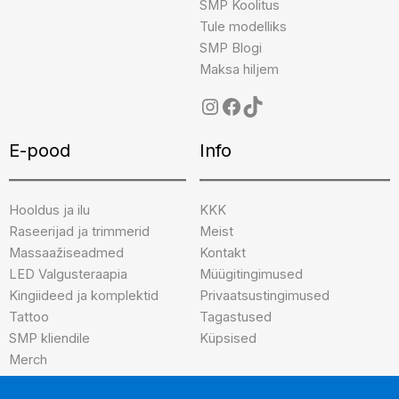
SMP Koolitus
Tule modelliks
SMP Blogi
Maksa hiljem
E-pood
Info
Hooldus ja ilu
KKK
Raseerijad ja trimmerid
Meist
Massaažiseadmed
Kontakt
LED Valgusteraapia
Müügitingimused
Kingiideed ja komplektid
Privaatsustingimused
Tattoo
Tagastused
SMP kliendile
Küpsised
Merch
Brändid