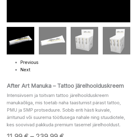
Previous
Next
After Art Manuka – Tattoo järelhoolduskreem
Intensiivsem ja toitvam tattoo järelhoolduskreem
manukaõliga, mis toetab naha taastumist pärast tattoo,
PMU ja SMP protseduure. Sobib eriti hästi kuivale,
ärritunud või suurema töötlusega nahale ning stuudiotele,
kes soovivad pakkuda premium tasemel järelhooldust.
11.99
€
–
239.99
€