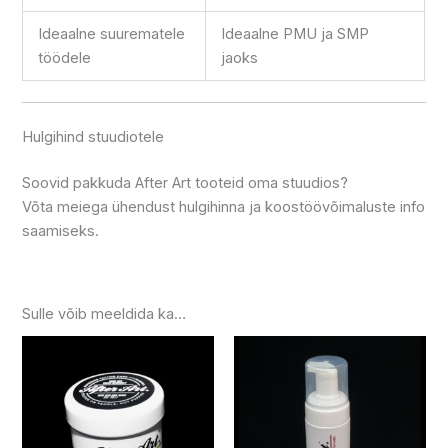
Ideaalne suurematele
Ideaalne PMU ja SMP
töödele
jaoks
Hulgihind stuudiotele
Soovid pakkuda After Art tooteid oma stuudios?
Võta meiega ühendust hulgihinna ja koostöövõimaluste info
saamiseks.
Sulle võib meeldida ka…
Hinnavahemik:
Hinnavah
Sellel
Sellel
24.99 €
19.99 €
tootel
tootel
kuni
kuni
on
39.99 €
on
109.99 €
mitu
mitu
varianti.
varianti.