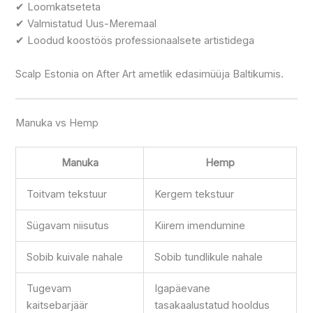
✔ Loomkatseteta
✔ Valmistatud Uus-Meremaal
✔ Loodud koostöös professionaalsete artistidega
Scalp Estonia on After Art ametlik edasimüüja Baltikumis.
Manuka vs Hemp
Manuka
Hemp
Toitvam tekstuur
Kergem tekstuur
Sügavam niisutus
Kiirem imendumine
Sobib kuivale nahale
Sobib tundlikule nahale
Tugevam
Igapäevane
kaitsebarjäär
tasakaalustatud hooldus