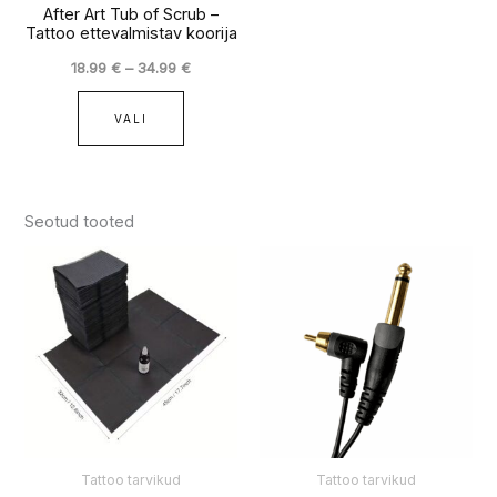
After Art Tub of Scrub –
Tattoo ettevalmistav koorija
18.99
€
–
34.99
€
VALI
Seotud tooted
Tattoo tarvikud
Tattoo tarvikud