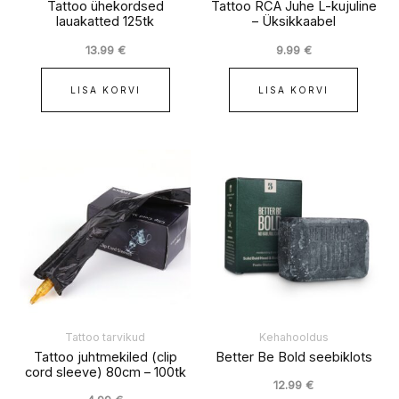
Tattoo ühekordsed
Tattoo RCA Juhe L-kujuline
lauakatted 125tk
– Üksikkaabel
13.99
€
9.99
€
LISA KORVI
LISA KORVI
Tattoo tarvikud
Kehahooldus
Tattoo juhtmekiled (clip
Better Be Bold seebiklots
cord sleeve) 80cm – 100tk
12.99
€