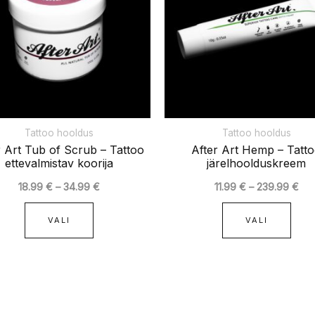
varianti.
varia
Valikuid
Vali
saab
saa
teha
teha
tootelehel.
toot
Tattoo hooldus
Tattoo hooldus
r Art Tub of Scrub – Tattoo
After Art Hemp – Tatt
ettevalmistav koorija
järelhoolduskreem
18.99
€
–
34.99
€
11.99
€
–
239.99
€
VALI
VALI