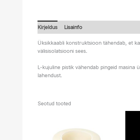
Kirjeldus
Lisainfo
Üksikkaabli konstruktsioon tähendab, et k
välisisolatsiooni sees.
L-kujuline pistik vähendab pingeid masina 
lahendust.
Seotud tooted