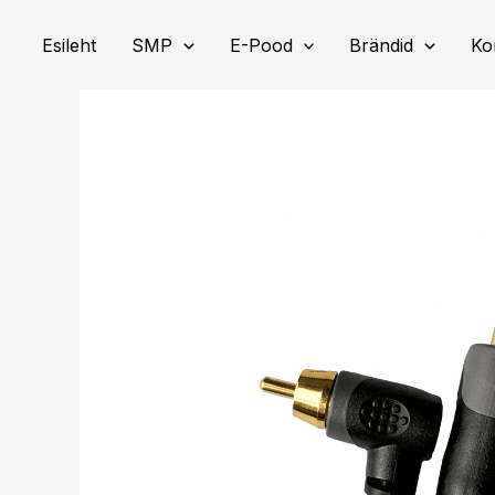
Skip
to
Esileht
SMP
E-Pood
Brändid
Ko
content