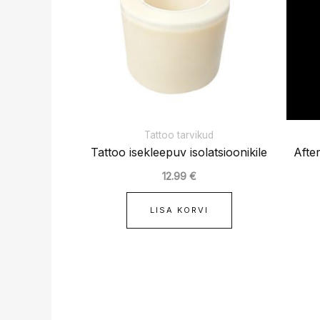
Tattoo tarvikud
Tattoo isekleepuv isolatsioonikile
Afte
12.99
€
LISA KORVI