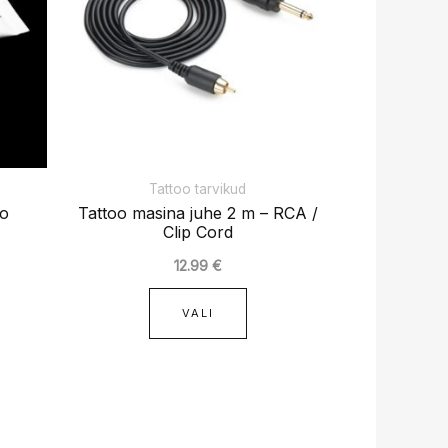
nti.
varianti.
kuid
Valikuid
b
saab
teha
elehel.
tootelehel.
Tattoo tarvikud
oo
Tattoo masina juhe 2 m – RCA /
Clip Cord
12.99
€
VALI