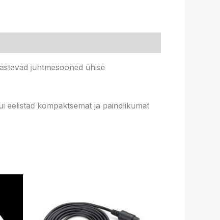
edastavad juhtmesooned ühise
ui eelistad kompaktsemat ja paindlikumat
navahemik:
l
Sellel
99 €
el
tootel
i
.99 €
on
mitu