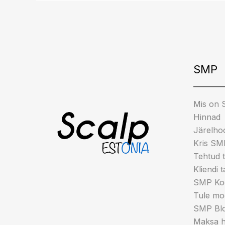
Insta
Fa
T
SMP
Mis on
Hinnad
Järelho
Kris SM
Tehtud 
Kliendi 
SMP Koo
Tule mod
SMP Blo
Maksa h