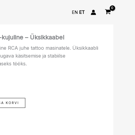
EN
ET
kujuline – Üksikkaabel
line RCA juhe tattoo masinatele. Üksikkaabli
gava käsitsemise ja stabiilse
seks tööks.
SA KORVI