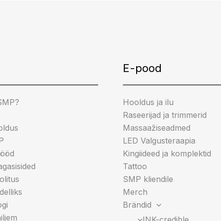
gram
cebook
ikTok
E-pood
 SMP?
Hooldus ja ilu
Raseerijad ja trimmerid
oldus
Massaažiseadmed
P
LED Valgusteraapia
tööd
Kingiideed ja komplektid
tagasisided
Tattoo
litus
SMP kliendile
elliks
Merch
gi
Brändid
iljem
INK-credible