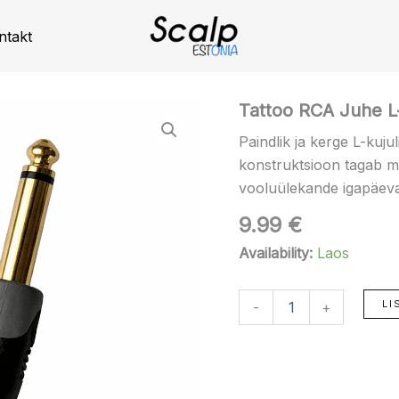
ntakt
Tattoo
Tattoo RCA Juhe L-
RCA
Paindlik ja kerge L-kuju
Juhe
L-
konstruktsioon tagab mu
kujuline
vooluülekande igapäeva
–
Üksikkaabel
9.99
€
kogus
Availability:
Laos
LI
-
+