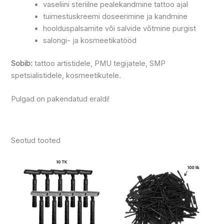
vaseliini steriilne pealekandmine tattoo ajal
tuimestuskreemi doseerimine ja kandmine
hoolduspalsamite või salvide võtmine purgist
salongi- ja kosmeetikatööd
Sobib:
tattoo artistidele, PMU tegijatele, SMP
spetsialistidele, kosmeetikutele.
Pulgad on pakendatud eraldi!
Seotud tooted