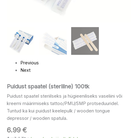
Previous
Next
Puidust spaatel (steriilne) 100tk
Puidust spaatel steriilseks ja hügieeniliseks vaseliini või
kreemi määrimiseks tattoo/PMU/SMP protseduuridel.
Tuntud ka kui puidust keelepulk / wooden tongue
depressor / wooden spatula.
6.99
€