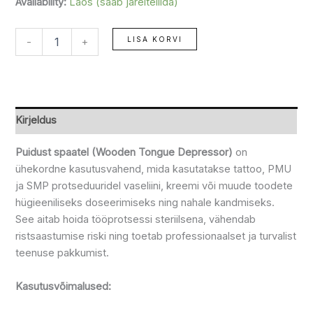
Availability:
Laos (saab järeltellida)
LISA KORVI
-
+
Kirjeldus
Puidust spaatel (Wooden Tongue Depressor)
on
ühekordne kasutusvahend, mida kasutatakse tattoo, PMU
ja SMP protseduuridel vaseliini, kreemi või muude toodete
hügieeniliseks doseerimiseks ning nahale kandmiseks.
See aitab hoida tööprotsessi steriilsena, vähendab
ristsaastumise riski ning toetab professionaalset ja turvalist
teenuse pakkumist.
Kasutusvõimalused: