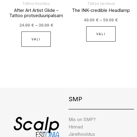
tootelehel.
tootelehel
Tattoo hooldus
Tattoo tarvikud
After Art Artist Glide –
The INK-credible Headlamp
Tattoo protseduuripalsam
49.99
€
–
59.99
€
24.99
€
–
39.99
€
VALI
VALI
Instagram
Facebook
TikTok
SMP
Mis on SMP?
Hinnad
Järelhooldus