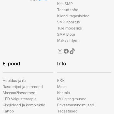
Kris SMP
Tehtud tööd
Kliendi tagasisided
SMP Koolitus
Tule modelliks
SMP Blogi
Maksa hiljem
E-pood
Info
Hooldus ja ilu
KKK
Raseerijad ja trimmerid
Meist
Massaažiseadmed
Kontakt
LED Valgusteraapia
Müügitingimused
Kingiideed ja komplektid
Privaatsustingimused
Tattoo
Tagastused