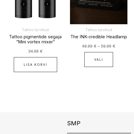
Valikuid
saab
teha
tootelehel
Tattoo tarvikud
Tattoo tarvikud
Tattoo pigmentide segaja
The INK-credible Headlamp
“Mini vortex mixer”
49.99
€
–
59.99
€
34.99
€
VALI
LISA KORVI
Instagram
Facebook
TikTok
SMP