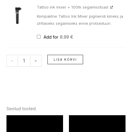
Tattoo ink mixer + 100tk segamisotsad
Kompaktne Tattoo Ink Mixer pigmendi kiireks ja
ühtlaseks segamiseks enne protseduuri.
Add for
8.99
€
LISA KORVI
-
+
Seotud tooted
Hinnavahemik:
Hinnavah
Sellel
Sellel
11.99 €
11.99 €
tootel
tootel
kuni
kuni