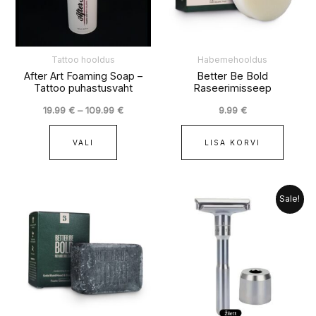
Valikuid
saab
teha
tootelehel.
Tattoo hooldus
Habemehooldus
After Art Foaming Soap –
Better Be Bold
Tattoo puhastusvaht
Raseerimisseep
19.99
€
–
109.99
€
9.99
€
VALI
LISA KORVI
Algne
Praegune
Sale!
hind
hind
oli:
on:
26.99 €.
19.99 €.