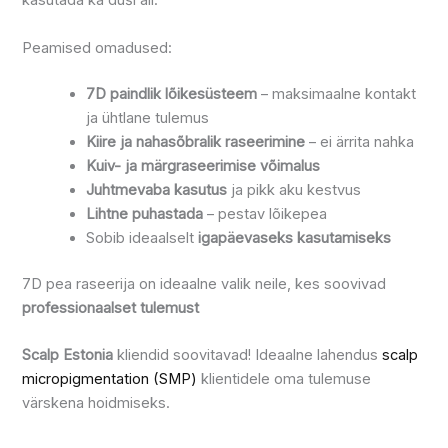
kasutada ka duši all.
Peamised omadused:
7D paindlik lõikesüsteem
– maksimaalne kontakt
ja ühtlane tulemus
Kiire ja nahasõbralik raseerimine
– ei ärrita nahka
Kuiv- ja märgraseerimise võimalus
Juhtmevaba kasutus
ja pikk aku kestvus
Lihtne puhastada
– pestav lõikepea
Sobib ideaalselt
igapäevaseks kasutamiseks
7D pea raseerija on ideaalne valik neile, kes soovivad
professionaalset tulemust
Scalp Estonia
kliendid soovitavad! Ideaalne lahendus
scalp
micropigmentation (SMP)
klientidele oma tulemuse
värskena hoidmiseks.