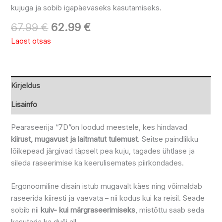
kujuga ja sobib igapäevaseks kasutamiseks.
67.99
€
62.99
€
Laost otsas
Kirjeldus
Lisainfo
Pearaseerija “7D”on loodud meestele, kes hindavad
kiirust, mugavust ja laitmatut tulemust
. Seitse paindlikku
lõikepead järgivad täpselt pea kuju, tagades ühtlase ja
sileda raseerimise ka keerulisemates piirkondades.
Ergonoomiline disain istub mugavalt käes ning võimaldab
raseerida kiiresti ja vaevata – nii kodus kui ka reisil. Seade
sobib nii
kuiv- kui märgraseerimiseks
, mistõttu saab seda