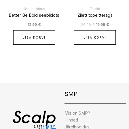
Kehahooldus
Žiletid
Better Be Bold seebiklots
Žilett topeltteraga
12.99
€
26.99
€
19.99
€
LISA KORVI
LISA KORVI
Instagram
Facebook
TikTok
SMP
Mis on SMP?
Hinnad
Järelhooldus