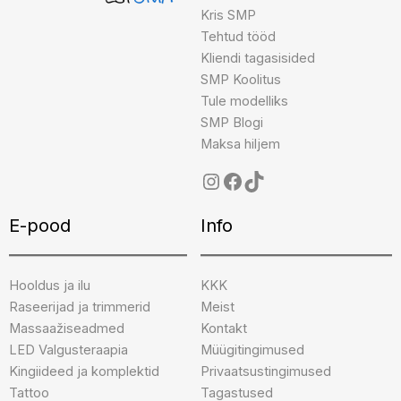
Kris SMP
Tehtud tööd
Kliendi tagasisided
SMP Koolitus
Tule modelliks
SMP Blogi
Maksa hiljem
E-pood
Info
Hooldus ja ilu
KKK
Raseerijad ja trimmerid
Meist
Massaažiseadmed
Kontakt
LED Valgusteraapia
Müügitingimused
Kingiideed ja komplektid
Privaatsustingimused
Tattoo
Tagastused