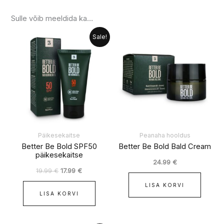
Sulle võib meeldida ka…
Algne
Praegune
Sale!
hind
hind
oli:
on:
19.99 €.
17.99 €.
Päikesekaitse
Peanaha hooldus
Better Be Bold SPF50
Better Be Bold Bald Cream
päikesekaitse
24.99
€
19.99
€
17.99
€
LISA KORVI
LISA KORVI