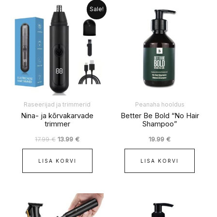
Algne
Praegune
Sale!
hind
hind
oli:
on:
17.99 €.
13.99 €.
Raseerijad ja trimmerid
Peanaha hooldus
Nina- ja kõrvakarvade
Better Be Bold “No Hair
trimmer
Shampoo”
17.99
€
13.99
€
19.99
€
LISA KORVI
LISA KORVI