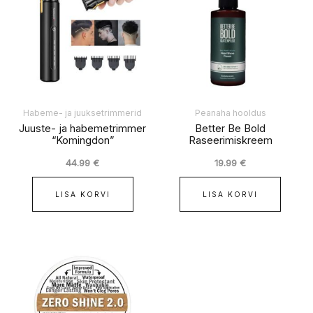
Habeme- ja juuksetrimmerid
Peanaha hooldus
Juuste- ja habemetrimmer
Better Be Bold
“Komingdon”
Raseerimiskreem
44.99
€
19.99
€
LISA KORVI
LISA KORVI
Hinnavahemik:
Sellel
37.99 €
tootel
kuni
on
84.99 €
mitu