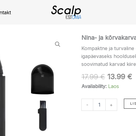
ntakt
Algne
P
Nina-
Nina- ja kõrvakarv
ja
hind
h
Kompaktne ja turvaline 
kõrvakarvade
oli:
o
trimmer
igapäevaseks hoolduse
17.99 €.
1
kogus
soovimatud karvad kiires
17.99
€
13.99
€
Availability:
Laos
LI
-
+