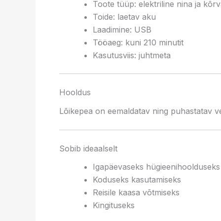
Toote tüüp: elektriline nina ja kõ
Toide: laetav aku
Laadimine: USB
Tööaeg: kuni 210 minutit
Kasutusviis: juhtmeta
Hooldus
Lõikepea on eemaldatav ning puhastatav vee
Sobib ideaalselt
Igapäevaseks hügieenihoolduseks
Koduseks kasutamiseks
Reisile kaasa võtmiseks
Kingituseks