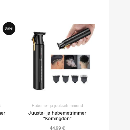
egune
Sale!
9 €.
d
Habeme- ja juuksetrimmerid
mer
Juuste- ja habemetrimmer
“Komingdon”
44.99
€