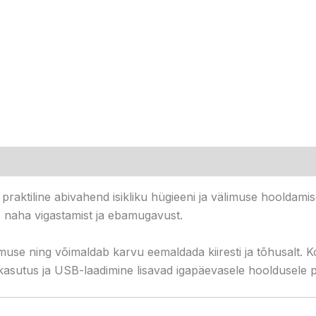
praktiline abivahend isikliku hügieeni ja välimuse hooldamis
s naha vigastamist ja ebamugavust.
muse ning võimaldab karvu eemaldada kiiresti ja tõhusalt.
 kasutus ja USB-laadimine lisavad igapäevasele hooldusele p