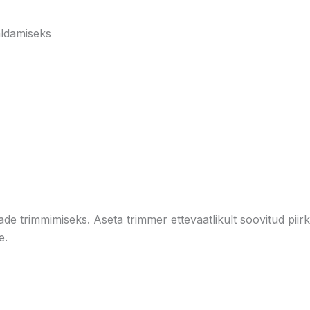
ldamiseks
e trimmimiseks. Aseta trimmer ettevaatlikult soovitud piirko
e.