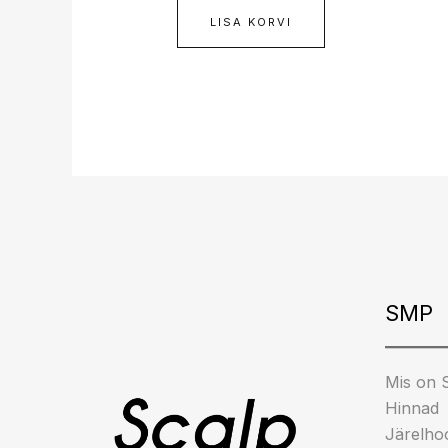
LISA KORVI
Insta
Fa
T
SMP
Mis on
Hinnad
Järelho