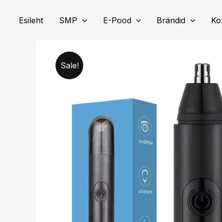
Skip
to
Esileht
SMP
E-Pood
Brändid
Ko
content
Sale!