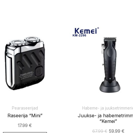
Algne
Pra
hind
hind
oli:
on:
67.99 €.
59.9
Pearaseerijad
Habeme- ja juuksetrimmeri
Raseerija “Mini”
Juukse- ja habemetrim
“Kemei”
17.99
€
67.99
€
59.99
€