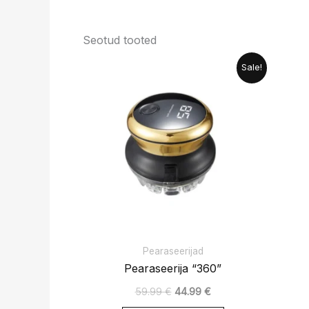
Seotud tooted
Algne
Praegune
Sale!
hind
hind
oli:
on:
59.99 €.
44.99 €.
Pearaseerijad
Pearaseerija “360”
59.99
€
44.99
€