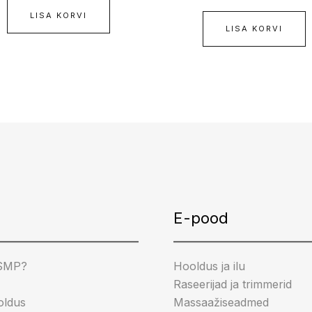
LISA KORVI
LISA KORVI
gram
cebook
ikTok
E-pood
 SMP?
Hooldus ja ilu
Raseerijad ja trimmerid
oldus
Massaažiseadmed