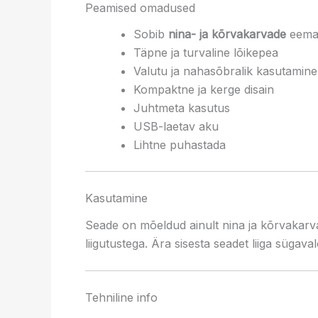
Peamised omadused
Sobib
nina- ja kõrvakarvade
eema
Täpne ja turvaline lõikepea
Valutu ja nahasõbralik kasutamine
Kompaktne ja kerge disain
Juhtmeta kasutus
USB-laetav aku
Lihtne puhastada
Kasutamine
Seade on mõeldud ainult nina ja kõrvakarvad
liigutustega. Ära sisesta seadet liiga sügaval
Tehniline info