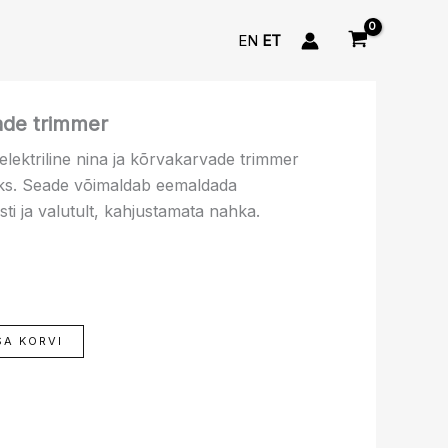
EN
ET
raegune
ade trimmer
ind
elektriline nina ja kõrvakarvade trimmer
n:
ks. Seade võimaldab eemaldada
3.99 €.
ti ja valutult, kahjustamata nahka.
SA KORVI