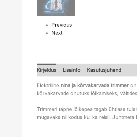
Previous
Next
Kirjeldus
Lisainfo
Kasutusjuhend
Elektriline
nina ja kõrvakarvade trimmer
on 
kõrvakarvade ohutuks lõikamiseks, vältide
Trimmeri täpne lõikepea tagab ühtlase tule
mugavaks nii kodus kui ka reisil. Juhtmeta