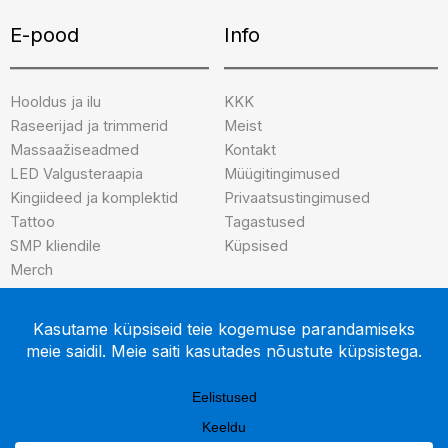
E-pood
Info
Hooldus ja ilu
KKK
Raseerijad ja trimmerid
Meist
Massaažiseadmed
Kontakt
LED Valgusteraapia
Müügitingimused
Kingiideed ja komplektid
Privaatsustingimused
Tattoo
Tagastused
SMP kliendile
Küpsised
Merch
Brändid
INK-credible
After Art
Zero Shine 2.0
Better Be Bold