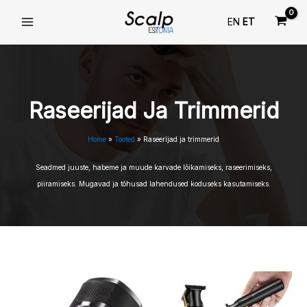
Skip
EN
ET
to
content
Raseerijad Ja Trimmerid
Home
Tooted
Raseerijad ja trimmerid
Seadmed juuste, habeme ja muude karvade lõikamiseks, raseerimiseks,
piiramiseks. Mugavad ja tõhusad lahendused koduseks kasutamiseks.