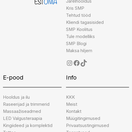
Järelhooldus
Kris SMP
Tehtud tööd
Kliendi tagasisided
SMP Koolitus
Tule modelliks
SMP Blogi
Maksa hiljem
E-pood
Info
Hooldus ja ilu
KKK
Raseerijad ja trimmerid
Meist
Massaažiseadmed
Kontakt
LED Valgusteraapia
Müügitingimused
Kingiideed ja komplektid
Privaatsustingimused