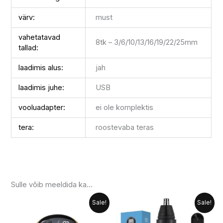
värv:
must
vahetatavad
8tk – 3/6/10/13/16/19/22/25mm
tallad:
laadimis alus:
jah
laadimis juhe:
USB
vooluadapter:
ei ole komplektis
tera:
roostevaba teras
Sulle võib meeldida ka…
Algne
Praegune
Algne
Praegune
Sale!
Sale!
hind
hind
hind
hind
oli:
on:
oli:
on: