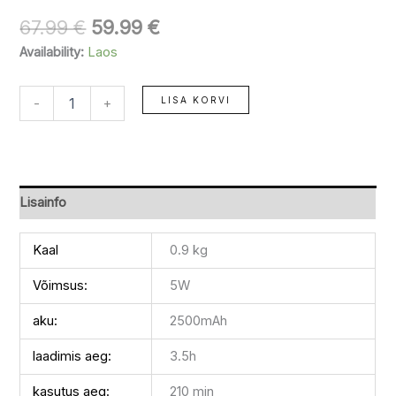
67.99
€
59.99
€
Availability:
Laos
LISA KORVI
-
+
Lisainfo
Kaal
0.9 kg
Võimsus:
5W
aku:
2500mAh
laadimis aeg:
3.5h
kasutus aeg:
210 min