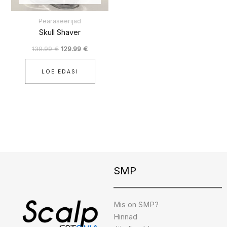
Pearaseerijad
Skull Shaver
139.99
€
129.99
€
LOE EDASI
Instagram
Facebook
TikTok
SMP
Mis on SMP?
Hinnad