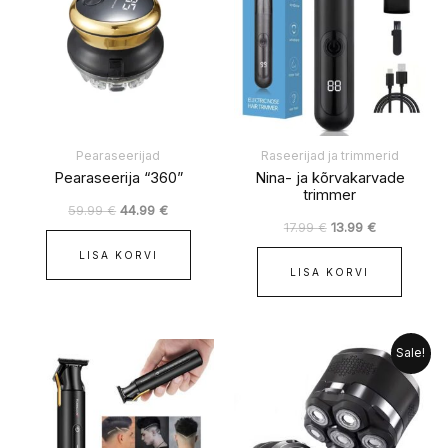
59.99 €.
44.99 €.
17.99 €.
13.99 €.
Pearaseerijad
Raseerijad ja trimmerid
Pearaseerija “360”
Nina- ja kõrvakarvade
trimmer
59.99
€
44.99
€
17.99
€
13.99
€
LISA KORVI
LISA KORVI
Algne
Praegune
Sale!
hind
hind
oli:
on:
67.99 €.
62.99 €.