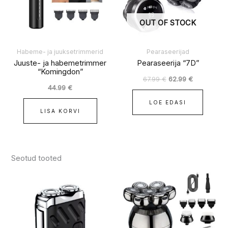
OUT OF STOCK
Habeme- ja juuksetrimmerid
Pearaseerijad
Juuste- ja habemetrimmer
Pearaseerija “7D”
“Komingdon”
67.99
€
62.99
€
44.99
€
LOE EDASI
LISA KORVI
Seotud tooted