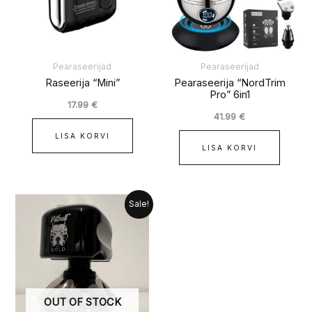
Pearaseerijad
Pearaseerijad
Raseerija “Mini”
Pearaseerija “NordTrim
Pro” 6in1
17.99
€
41.99
€
LISA KORVI
LISA KORVI
Algne
Praegune
Sale!
hind
hind
oli:
on:
139.99 €.
129.99 €.
OUT OF STOCK