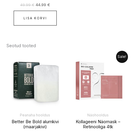
49.99
€
44.99
€
LISA KORVI
Seotud tooted
Algne
Praegune
Sale!
hind
hind
oli:
on:
19.99 €.
11.99 €.
Peanaha hooldus
Näohooldus
Better Be Bold alumkivi
Kollageeni Näomask –
(maarjakivi)
Retinooliga 4tk