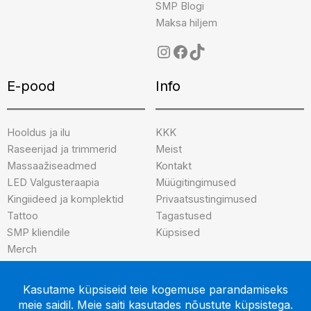
SMP Blogi
Maksa hiljem
E-pood
Info
Hooldus ja ilu
KKK
Raseerijad ja trimmerid
Meist
Massaažiseadmed
Kontakt
LED Valgusteraapia
Müügitingimused
Kingiideed ja komplektid
Privaatsustingimused
Tattoo
Tagastused
SMP kliendile
Küpsised
Merch
Brändid
INK-credible
After Art