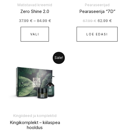
tootelehel.
Matistavad kreemid
Pearaseerijad
Zero Shine 2.0
Pearaseerija “7D”
37.99
€
–
84.99
€
67.99
€
62.99
€
VALI
LOE EDASI
Algne
Praegune
Sale!
hind
hind
oli:
on:
49.99 €.
44.99 €.
Kingiideed ja komplektid
Kingikomplekt – kiilaspea
hooldus