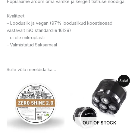
Populaarne aroom oma värske ja kergelt tsitruse noodiga.
Kvaliteet:
– Looduslik ja vegan (97% looduslikud koostisosad
vastavalt ISO standardile 16128)
– ei ole mikroplasti
– Valmistatud Saksamaal
Sulle võib meeldida ka…
Hinnavahemik:
Algne
Praegune
Sellel
Sale!
37.99 €
hind
hind
tootel
kuni
oli:
on:
on
84.99 €
67.99 €.
62.99 €.
mitu
varianti.
Valikuid
OUT OF STOCK
saab
teha