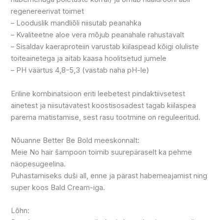
regenereerivat toimet
– Looduslik mandliõli niisutab peanahka
– Kvaliteetne aloe vera mõjub peanahale rahustavalt
– Sisaldav kaeraproteiin varustab kiilaspead kõigi oluliste
toiteainetega ja aitab kaasa hoolitsetud jumele
– PH väärtus 4,8-5,3 (vastab naha pH-le)
Eriline kombinatsioon eriti leebetest pindaktiivsetest
ainetest ja niisutavatest koostisosadest tagab kiilaspea
parema matistamise, sest rasu tootmine on reguleeritud.
Nõuanne Better Be Bold meeskonnalt:
Meie No hair šampoon toimib suurepäraselt ka pehme
näopesugeelina.
Puhastamiseks duši all, enne ja pärast habemeajamist ning
super koos Bald Cream-iga.
Lõhn: