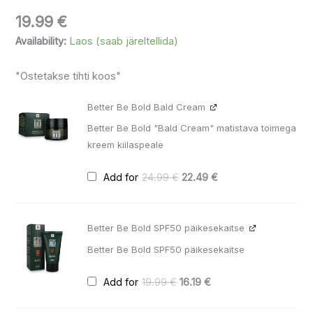
19.99
€
Availability:
Laos (saab järeltellida)
"Ostetakse tihti koos"
Algne
Praegune
Better Be Bold Bald Cream
hind
hind
oli:
on:
Better Be Bold "Bald Cream" matistava toimega
24.99 €.
22.49 €.
kreem kiilaspeale
Add for
24.99
€
22.49
€
Algne
Praegune
Better Be Bold SPF50 päikesekaitse
hind
hind
oli:
on:
Better Be Bold SPF50 päikesekaitse
19.99 €.
16.19 €.
Add for
19.99
€
16.19
€