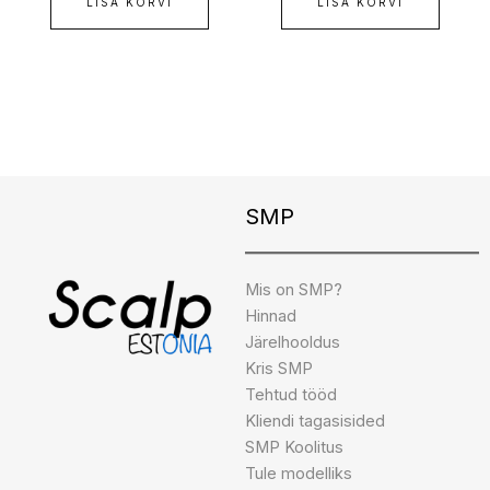
LISA KORVI
LISA KORVI
Instagram
Facebook
TikTok
SMP
Mis on SMP?
Hinnad
Järelhooldus
Kris SMP
Tehtud tööd
Kliendi tagasisided
SMP Koolitus
Tule modelliks