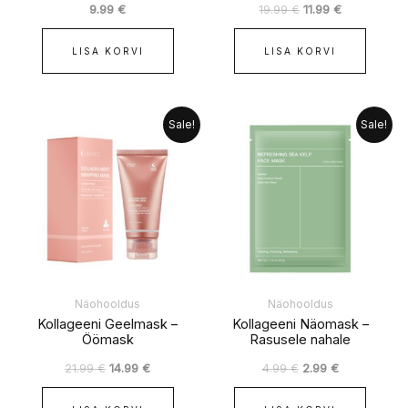
9.99
€
19.99
€
11.99
€
LISA KORVI
LISA KORVI
Algne
Praegune
Algne
Praegune
Sale!
Sale!
hind
hind
hind
hind
oli:
on:
oli:
on:
21.99 €.
14.99 €.
4.99 €.
2.99 €.
Näohooldus
Näohooldus
Kollageeni Geelmask –
Kollageeni Näomask –
Öömask
Rasusele nahale
21.99
€
14.99
€
4.99
€
2.99
€