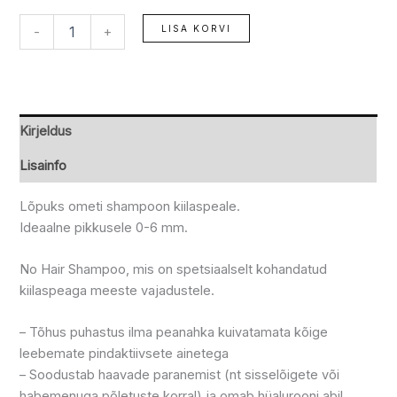
LISA KORVI
-
+
Kirjeldus
Lisainfo
Lõpuks ometi shampoon kiilaspeale.
Ideaalne pikkusele 0-6 mm.
No Hair Shampoo, mis on spetsiaalselt kohandatud
kiilaspeaga meeste vajadustele.
– Tõhus puhastus ilma peanahka kuivatamata kõige
leebemate pindaktiivsete ainetega
– Soodustab haavade paranemist (nt sisselõigete või
habemenuga põletuste korral) ja omab hüalurooni abil