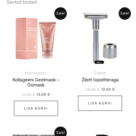
Seotud tooted
Algne
Praegune
Algne
Praegune
Sale!
Sale!
hind
hind
hind
hind
oli:
on:
oli:
on:
21.99 €.
14.99 €.
26.99 €.
19.99 €.
Näohooldus
Žiletid
Kollageeni Geelmask –
Žilett topeltteraga
Öömask
26.99
€
19.99
€
21.99
€
14.99
€
LISA KORVI
LISA KORVI
Algne
Praegune
Sale!
hind
hind