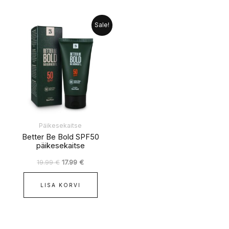
Algne
Praegune
Sale!
hind
hind
oli:
on:
19.99 €.
17.99 €.
Päikesekaitse
Better Be Bold SPF50
päikesekaitse
19.99
€
17.99
€
LISA KORVI