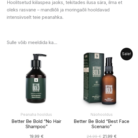
Hoolitsetud kiilaspea jaoks, tekitades ilusa sära, ilma et
oleks rasvane – mandliõli ja moringaõli hooldavad
intensiivselt teie peanahka.
Sulle võib meeldida ka…
Algne
Praegune
Sale!
hind
hind
oli:
on:
24.99 €.
21.99 €.
Peanaha hooldus
Näohooldus
Better Be Bold “No Hair
Better Be Bold “Best Face
Shampoo”
Scenario”
19.99
€
24.99
€
21.99
€