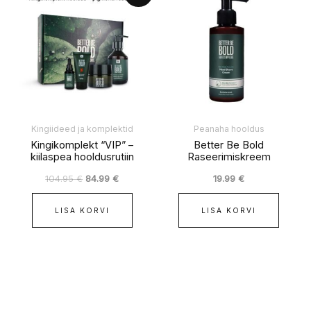
oli:
on:
104.95 €.
84.99 €.
Kingiideed ja komplektid
Peanaha hooldus
Kingikomplekt “VIP” –
Better Be Bold
kiilaspea hooldusrutiin
Raseerimiskreem
104.95
€
84.99
€
19.99
€
LISA KORVI
LISA KORVI