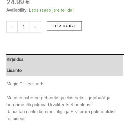
24.99
€
Availability:
Laos (saab järeltellida)
LISA KORVI
-
+
Kirjeldus
Lisainfo
Magic Oil’i eelised:
Muudab habeme pehmeks ja elastseks – jojobaõli ja
bergamotiõli pakuvad kvaliteetset hooldust.
Rahustab nahka kummeliõliga ja E-vitamiin pakub olulisi
toitaineid