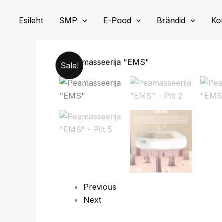
Skip
to
Esileht
SMP
E-Pood
Brändid
Ko
content
Sale!
Previous
Next