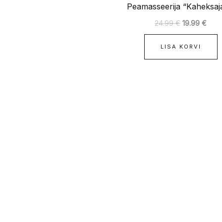
Peamasseerija “Kaheksaj
24.99
€
19.99
€
LISA KORVI