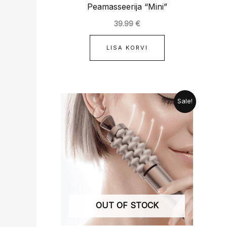
Peamasseerija “Mini”
39.99
€
LISA KORVI
Algne
Praegune
Sale!
hind
hind
oli:
on:
139.99 €.
124.99 €.
OUT OF STOCK