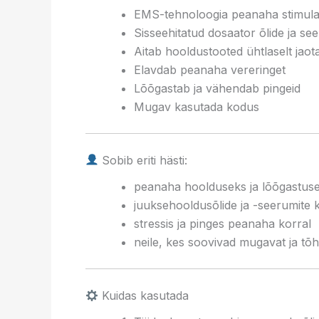
EMS-tehnoloogia peanaha stimula
Sisseehitatud dosaator õlide ja s
Aitab hooldustooted ühtlaselt jao
Elavdab peanaha vereringet
Lõõgastab ja vähendab pingeid
Mugav kasutada kodus
Sobib eriti hästi:
peanaha hoolduseks ja lõõgastus
juuksehooldusõlide ja -seerumite 
stressis ja pinges peanaha korral
neile, kes soovivad mugavat ja tõ
Kuidas kasutada