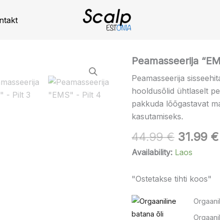
ntakt
Algne
Peamasseerija
Peamasseerija “E
"EMS"
hind
Peamasseerija sisseehit
kogus
oli:
hooldusõlid ühtlaselt pe
44.99 €
pakkuda lõõgastavat m
kasutamiseks.
44.99
€
31.99
€
Availability:
Laos
"Ostetakse tihti koos"
Orgaanil
Orgaanil