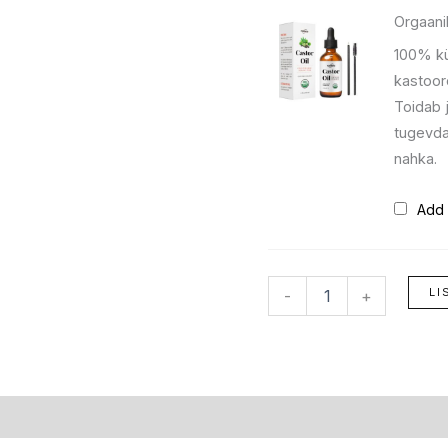
Orgaanil
100% kül
kastoorõ
Toidab j
tugevda
nahka.
Add 
LI
-
+