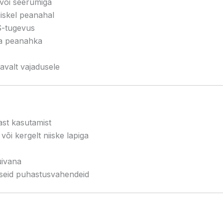
 või seerumiga
iiskel peanahal
MS-tugevus
da peanahka
avalt vajadusele
ast kasutamist
õi kergelt niiske lapiga
uivana
ivseid puhastusvahendeid