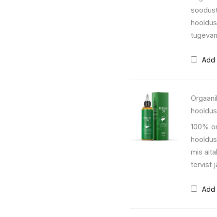
soodust
hooldus
tugevam
Add 
Orgaanil
hooldus
100% or
hoolduse
mis ait
tervist 
Add 