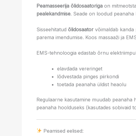
Peamasseerija õlidosaatoriga
on mitmeotsta
pealekandmise
. Seade on loodud peanaha 
Sisseehitatud
õlidosaator
võimaldab kanda p
parema imendumise. Koos massaaži ja EMS-i
EMS-tehnoloogia edastab õrnu elektriimpuls
elavdada vereringet
lõdvestada pinges piirkondi
toetada peanaha üldist heaolu
Regulaarne kasutamine muudab peanaha hool
peanaha hoolduseks (kasutades sobivaid to
Peamised eelised: