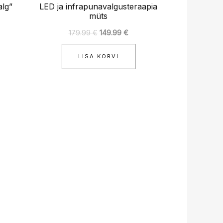
alg”
LED ja infrapunavalgusteraapia
müts
179.99
€
149.99
€
LISA KORVI