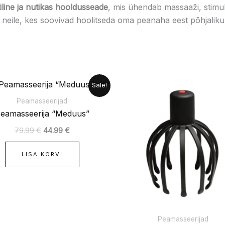
iline ja nutikas hooldusseade
, mis ühendab massaaži, stimu
neile, kes soovivad hoolitseda oma peanaha eest põhjalikult
Algne
Praegune
Algne
Pra
Sale!
hind
hind
hind
hind
oli:
on:
oli:
on:
Peamasseerijad
79.99 €.
44.99 €.
24.99 €.
19.9
eamasseerija “Meduus”
79.99
€
44.99
€
LISA KORVI
Peamasseerijad