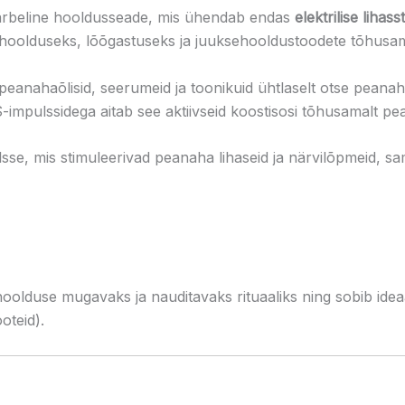
rbeline hooldusseade, mis ühendab endas
elektrilise lihas
hoolduseks, lõõgastuseks ja juuksehooldustoodete tõhusa
eanahaõlisid, seerumeid ja toonikuid ühtlaselt otse peanah
mpulssidega aitab see aktiivseid koostisosi tõhusamalt p
se, mis stimuleerivad peanaha lihaseid ja närvilõpmeid, sam
duse mugavaks ja nauditavaks rituaaliks ning sobib ideaal
oteid).