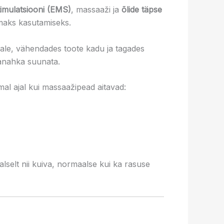
stimulatsiooni (EMS)
, massaaži ja
õlide täpse
maks kasutamiseks.
ale, vähendades toote kadu ja tagades
eanahka suunata.
al ajal kui massaažipead aitavad:
selt nii kuiva, normaalse kui ka rasuse