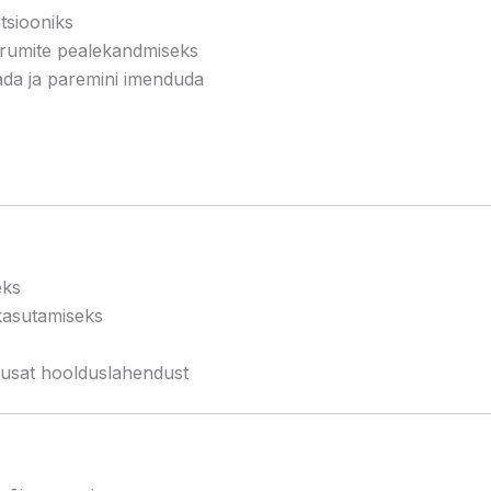
tsiooniks
eerumite pealekandmiseks
tada ja paremini imenduda
eks
kasutamiseks
husat hoolduslahendust