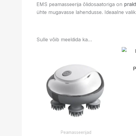
EMS peamasseerija õlidosaatoriga on
prakt
ühte mugavasse lahendusse. Ideaalne valik 
Sulle võib meeldida ka…
P
Peamasseerijad