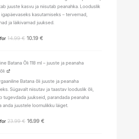
ab juuste kasvu ja niisutab peanahka. Looduslik
 igapäevaseks kasutamiseks – tervemad,
ad ja läikivamad juuksed.
14.99
€
10.19
€
for
Algne
Praegune
ine Batana Õli 118 ml – juuste ja peanaha
hind
hind
oli:
on:
õli
23.99 €.
16.99 €.
gaaniline Batana õli juuste ja peanaha
ks. Sügavalt niisutav ja taastav looduslik õli,
ab tugevdada juukseid, parandada peanaha
ja anda juustele loomulikku läiget.
23.99
€
16.99
€
for