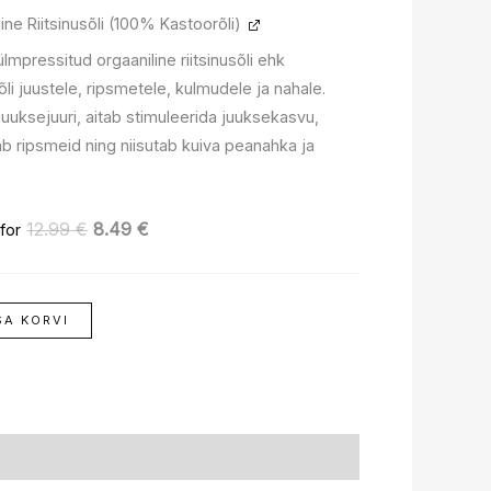
Algne
Praegune
ine Riitsinusõli (100% Kastoorõli)
hind
hind
oli:
on:
mpressitud orgaaniline riitsinusõli ehk
12.99 €.
8.49 €.
li juustele, ripsmetele, kulmudele ja nahale.
uuksejuuri, aitab stimuleerida juuksekasvu,
b ripsmeid ning niisutab kuiva peanahka ja
12.99
€
8.49
€
for
SA KORVI