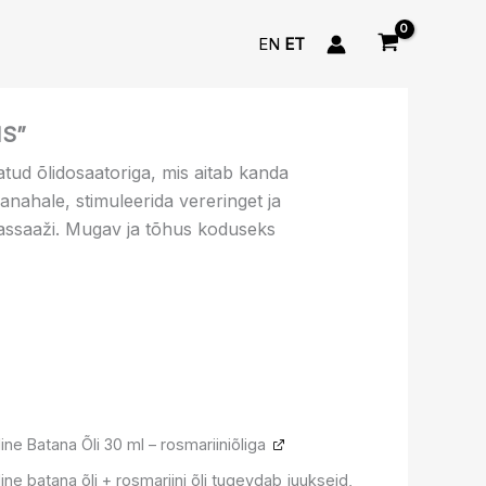
EN
ET
Praegune
MS”
hind
atud õlidosaatoriga, mis aitab kanda
on:
anahale, stimuleerida vereringet ja
.
31.99 €.
assaaži. Mugav ja tõhus koduseks
Algne
Praegune
ine Batana Õli 30 ml – rosmariiniõliga
hind
hind
oli:
on:
ine batana õli + rosmariini õli tugevdab juukseid,
14.99 €.
10.19 €.