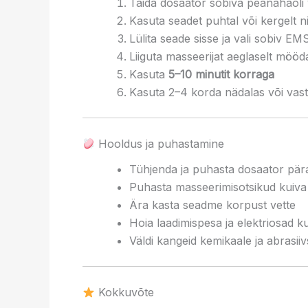
Täida dosaator sobiva peanahaõli
Kasuta seadet puhtal või kergelt n
Lülita seade sisse ja vali sobiv E
Liiguta masseerijat aeglaselt möö
Kasuta
5–10 minutit korraga
Kasuta 2–4 korda nädalas või vast
Hooldus ja puhastamine
Tühjenda ja puhasta dosaator pär
Puhasta masseerimisotsikud kuiva v
Ära kasta seadme korpust vette
Hoia laadimispesa ja elektriosad k
Väldi kangeid kemikaale ja abrasi
Kokkuvõte