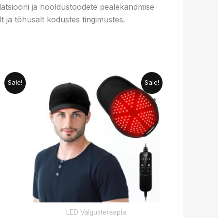
latsiooni ja hooldustoodete pealekandmise
 ja tõhusalt kodustes tingimustes.
egune
Algne
Praegune
Sale!
Sale!
hind
hind
oli:
on:
9 €.
179.99 €.
149.99 €.
LED Valgusteraapia