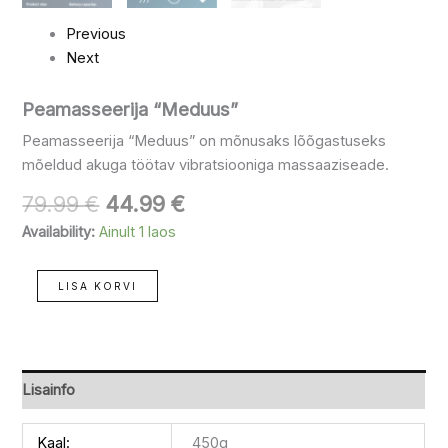
Previous
Next
Peamasseerija “Meduus”
Peamasseerija “Meduus” on mõnusaks lõõgastuseks
mõeldud akuga töötav vibratsiooniga massaaziseade.
79.99
€
44.99
€
Availability:
Ainult 1 laos
LISA KORVI
Lisainfo
Kaal:
450g