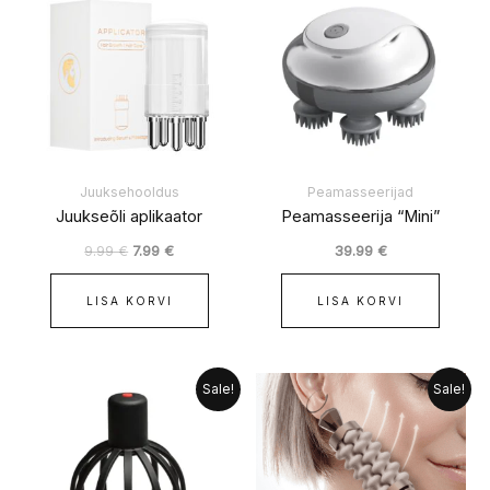
oli:
on:
9.99 €.
7.99 €.
Juuksehooldus
Peamasseerijad
Juukseõli aplikaator
Peamasseerija “Mini”
9.99
€
7.99
€
39.99
€
LISA KORVI
LISA KORVI
Algne
Praegune
Algne
Praegune
Sale!
Sale!
hind
hind
hind
hind
oli:
on:
oli:
on:
24.99 €.
19.99 €.
139.99 €.
124.99 €.