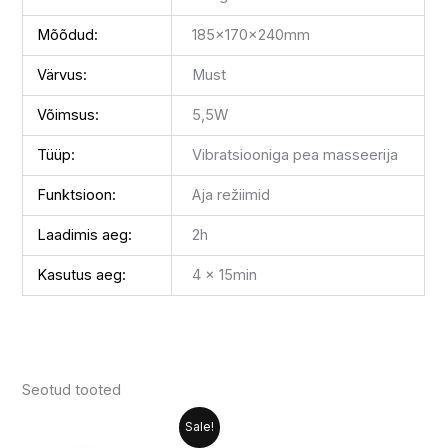
Mõõdud:
185x170x240mm
Värvus:
Must
Võimsus:
5,5W
Tüüp:
Vibratsiooniga pea masseerija
Funktsioon:
Aja režiimid
Laadimis aeg:
2h
Kasutus aeg:
4 x 15min
Seotud tooted
Algne
Praegune
Sale!
hind
hind