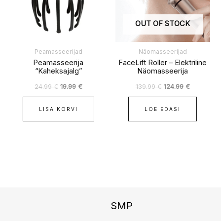
OUT OF STOCK
Peamasseerijad
Näomasseerijad
Peamasseerija
FaceLift Roller – Elektriline
“Kaheksajalg”
Näomasseerija
24.99
€
19.99
€
139.99
€
124.99
€
LISA KORVI
LOE EDASI
Instagram
Facebook
TikTok
SMP