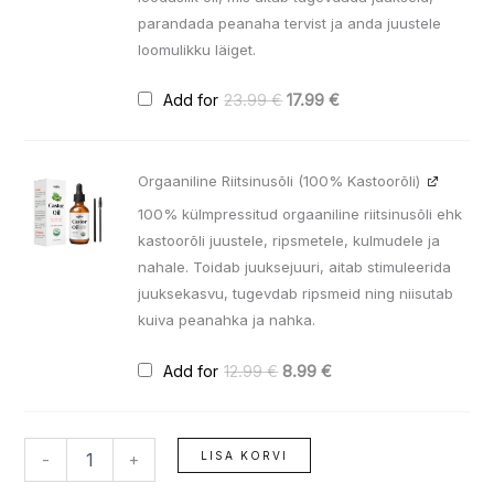
parandada peanaha tervist ja anda juustele
loomulikku läiget.
Add for
23.99
€
17.99
€
Algne
Praegune
Orgaaniline Riitsinusõli (100% Kastoorõli)
hind
hind
oli:
on:
100% külmpressitud orgaaniline riitsinusõli ehk
12.99 €.
8.99 €.
kastoorõli juustele, ripsmetele, kulmudele ja
nahale. Toidab juuksejuuri, aitab stimuleerida
juuksekasvu, tugevdab ripsmeid ning niisutab
kuiva peanahka ja nahka.
Add for
12.99
€
8.99
€
LISA KORVI
-
+