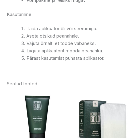
Kompaktne ja reisiks mugav
Kasutamine
Täida aplikaator õli või seerumiga.
Aseta otsikud peanahale.
Vajuta õrnalt, et toode vabaneks.
Liiguta aplikaatorit mööda peanahka.
Pärast kasutamist puhasta aplikaator.
Seotud tooted