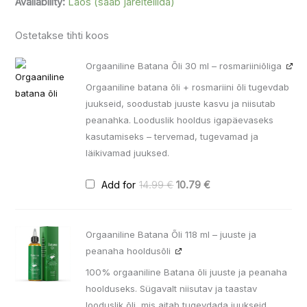
Availability:
Laos (saab järeltellida)
Ostetakse tihti koos
Algne
Praegune
Orgaaniline Batana Õli 30 ml – rosmariiniõliga
hind
hind
oli:
on:
Orgaaniline batana õli + rosmariini õli tugevdab
14.99 €.
10.79 €.
juukseid, soodustab juuste kasvu ja niisutab
peanahka. Looduslik hooldus igapäevaseks
kasutamiseks – tervemad, tugevamad ja
läikivamad juuksed.
Add for
14.99
€
10.79
€
Algne
Praegune
Orgaaniline Batana Õli 118 ml – juuste ja
hind
hind
oli:
on:
peanaha hooldusõli
23.99 €.
17.99 €.
100% orgaaniline Batana õli juuste ja peanaha
hoolduseks. Sügavalt niisutav ja taastav
looduslik õli, mis aitab tugevdada juukseid,