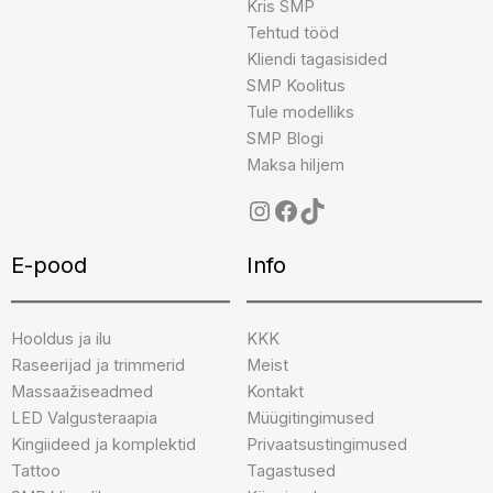
Kris SMP
Tehtud tööd
Kliendi tagasisided
SMP Koolitus
Tule modelliks
SMP Blogi
Maksa hiljem
E-pood
Info
Hooldus ja ilu
KKK
Raseerijad ja trimmerid
Meist
Massaažiseadmed
Kontakt
LED Valgusteraapia
Müügitingimused
Kingiideed ja komplektid
Privaatsustingimused
Tattoo
Tagastused