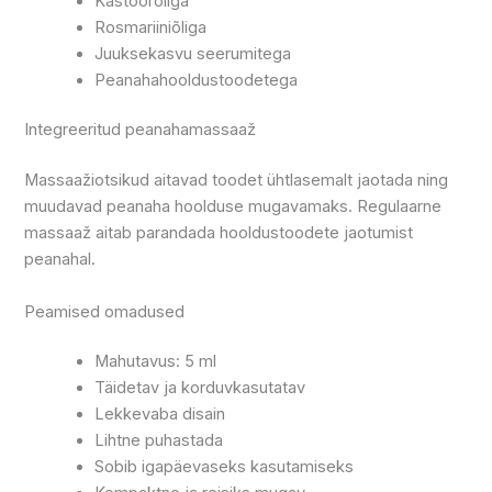
Kastoorõliga
Rosmariiniõliga
Juuksekasvu seerumitega
Peanahahooldustoodetega
Integreeritud peanahamassaaž
Massaažiotsikud aitavad toodet ühtlasemalt jaotada ning
muudavad peanaha hoolduse mugavamaks. Regulaarne
massaaž aitab parandada hooldustoodete jaotumist
peanahal.
Peamised omadused
Mahutavus: 5 ml
Täidetav ja korduvkasutatav
Lekkevaba disain
Lihtne puhastada
Sobib igapäevaseks kasutamiseks