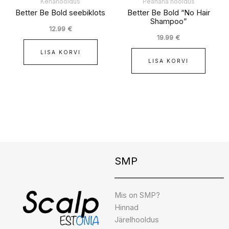
Kehahooldus
Peanaha hooldus
Better Be Bold seebiklots
Better Be Bold “No Hair
Shampoo”
12.99
€
19.99
€
LISA KORVI
LISA KORVI
Instagram
Facebook
TikTok
SMP
Mis on SMP?
Hinnad
Järelhooldus