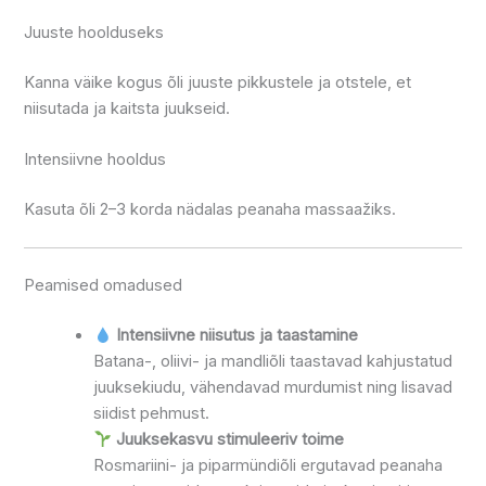
Juuste hoolduseks
Kanna väike kogus õli juuste pikkustele ja otstele, et
niisutada ja kaitsta juukseid.
Intensiivne hooldus
Kasuta õli 2–3 korda nädalas peanaha massaažiks.
Peamised omadused
Intensiivne niisutus ja taastamine
Batana-, oliivi- ja mandliõli taastavad kahjustatud
juuksekiudu, vähendavad murdumist ning lisavad
siidist pehmust.
Juuksekasvu stimuleeriv toime
Rosmariini- ja piparmündiõli ergutavad peanaha