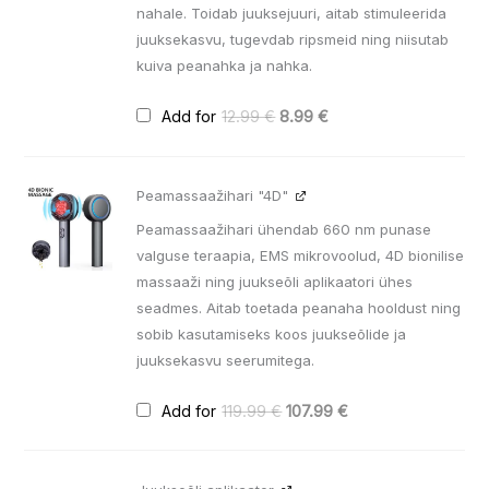
nahale. Toidab juuksejuuri, aitab stimuleerida
juuksekasvu, tugevdab ripsmeid ning niisutab
kuiva peanahka ja nahka.
Add for
12.99
€
8.99
€
Algne
Praegune
Peamassaažihari "4D"
hind
hind
oli:
on:
Peamassaažihari ühendab 660 nm punase
119.99 €.
107.99 €.
valguse teraapia, EMS mikrovoolud, 4D bionilise
massaaži ning juukseõli aplikaatori ühes
seadmes. Aitab toetada peanaha hooldust ning
sobib kasutamiseks koos juukseõlide ja
juuksekasvu seerumitega.
Add for
119.99
€
107.99
€
Algne
Praegune