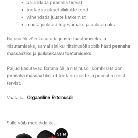
parandada peanaha tervist
toetada juuksefolliikulite tööd
vähendada juuste katkemist
muuta juuksed tugevamaks ja paksemaks
Batana õli võib kasutada juuste taastamiseks ja
niisutamiseks, samal ajal kui riitsinusõli sobib hästi
peanaha
massaažiks ja juuksekasvu toetamiseks
.
Paljud kasutavad Batana õli ja riitsinusõli kombinatsiooni
peanaha massaažiks
, et toetada juuste ja peanaha üldist
tervist.
Vaata ka:
Orgaaniline Riitsinusõli
Sulle võib meeldida ka…
Algne
Praegune
Hinnava
Sellel
Sale!
hind
hind
199.00 €