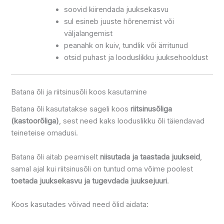
soovid kiirendada juuksekasvu
sul esineb juuste hõrenemist või
väljalangemist
peanahk on kuiv, tundlik või ärritunud
otsid puhast ja looduslikku juuksehooldust
Batana õli ja riitsinusõli koos kasutamine
Batana õli kasutatakse sageli koos
riitsinusõliga
(kastoorõliga)
, sest need kaks looduslikku õli täiendavad
teineteise omadusi.
Batana õli aitab peamiselt
niisutada ja taastada juukseid
,
samal ajal kui riitsinusõli on tuntud oma võime poolest
toetada juuksekasvu ja tugevdada juuksejuuri
.
Koos kasutades võivad need õlid aidata: