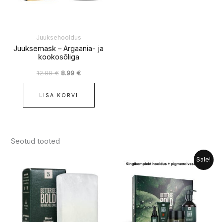
Juuksehooldus
Juuksemask – Argaania- ja
kookosõliga
12.99
€
8.99
€
LISA KORVI
Seotud tooted
Algne
Praegune
Sale!
hind
hind
oli:
on:
104.95 €.
84.99 €.