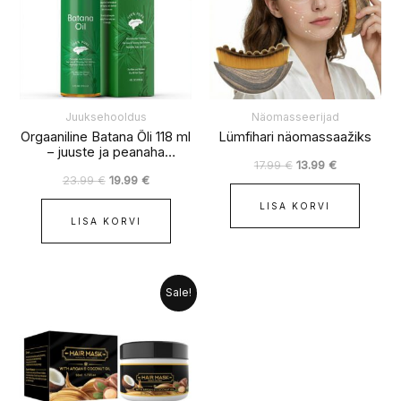
Juuksehooldus
Näomasseerijad
Orgaaniline Batana Õli 118 ml
Lümfihari näomassaažiks
– juuste ja peanaha
17.99
€
13.99
€
hooldusõli
23.99
€
19.99
€
LISA KORVI
LISA KORVI
Algne
Praegune
Sale!
hind
hind
oli:
on:
12.99 €.
8.99 €.