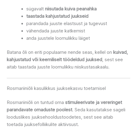
sügavalt
niisutada kuiva peanahka
taastada kahjustatud juukseid
parandada juuste elastsust ja tugevust
vähendada juuste katkemist
anda juustele loomulikku läiget
Batana õli on eriti populaarne nende seas, kellel on
kuivad,
kahjustatud või keemiliselt töödeldud juuksed
, sest see
aitab taastada juuste loomulikku niiskustasakaalu.
Rosmariiniõli kasulikkus juuksekasvu toetamisel
Rosmariiniõli on tuntud oma
stimuleerivate ja vereringet
parandavate omaduste poolest
. Seda kasutatakse sageli
looduslikes juuksehooldustoodetes, sest see aitab
toetada juuksefolliikulite aktiivsust.