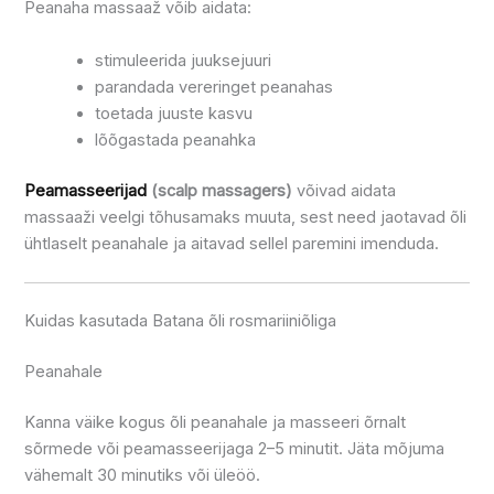
Peanaha massaaž võib aidata:
stimuleerida juuksejuuri
parandada vereringet peanahas
toetada juuste kasvu
lõõgastada peanahka
Peamasseerijad
(scalp massagers)
võivad aidata
massaaži veelgi tõhusamaks muuta, sest need jaotavad õli
ühtlaselt peanahale ja aitavad sellel paremini imenduda.
Kuidas kasutada Batana õli rosmariiniõliga
Peanahale
Kanna väike kogus õli peanahale ja masseeri õrnalt
sõrmede või peamasseerijaga 2–5 minutit. Jäta mõjuma
vähemalt 30 minutiks või üleöö.