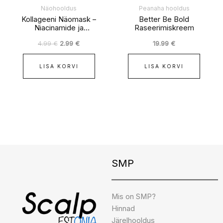
Näohooldus
Peanaha hooldus
Kollageeni Näomask –
Better Be Bold
Niacinamide ja
Raseerimiskreem
Vitamiinidega
4.99
€
2.99
€
19.99
€
LISA KORVI
LISA KORVI
Instagram
Facebook
TikTok
SMP
Mis on SMP?
Hinnad
Järelhooldus