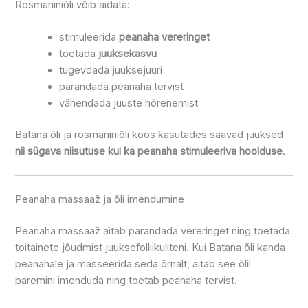
Rosmariiniõli võib aidata:
stimuleerida
peanaha vereringet
toetada
juuksekasvu
tugevdada juuksejuuri
parandada peanaha tervist
vähendada juuste hõrenemist
Batana õli ja rosmariiniõli koos kasutades saavad juuksed
nii sügava niisutuse kui ka peanaha stimuleeriva hoolduse
.
Peanaha massaaž ja õli imendumine
Peanaha massaaž aitab parandada vereringet ning toetada
toitainete jõudmist juuksefolliikuliteni. Kui Batana õli kanda
peanahale ja masseerida seda õrnalt, aitab see õlil
paremini imenduda ning toetab peanaha tervist.