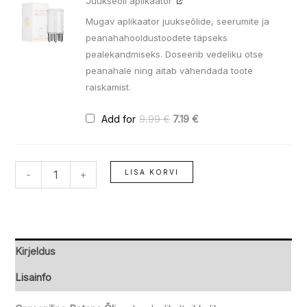
Juukseõli aplikaator
hind
hind
oli:
on:
Mugav aplikaator juukseõlide, seerumite ja
9.99 €.
7.19 €.
peanahahooldustoodete täpseks
pealekandmiseks. Doseerib vedeliku otse
peanahale ning aitab vähendada toote
raiskamist.
Add for
9.99
€
7.19
€
LISA KORVI
-
+
Kirjeldus
Lisainfo