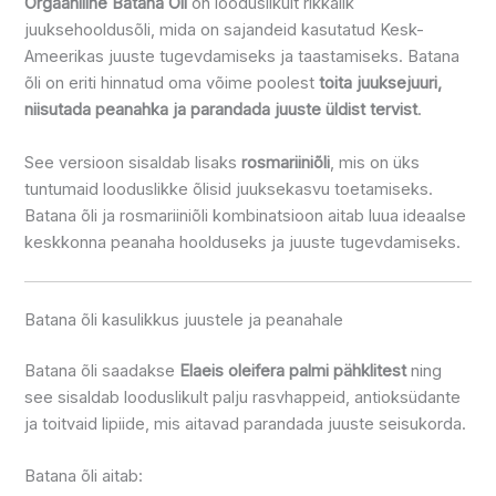
Orgaaniline Batana Õli
on looduslikult rikkalik
juuksehooldusõli, mida on sajandeid kasutatud Kesk-
Ameerikas juuste tugevdamiseks ja taastamiseks. Batana
õli on eriti hinnatud oma võime poolest
toita juuksejuuri,
niisutada peanahka ja parandada juuste üldist tervist
.
See versioon sisaldab lisaks
rosmariiniõli
, mis on üks
tuntumaid looduslikke õlisid juuksekasvu toetamiseks.
Batana õli ja rosmariiniõli kombinatsioon aitab luua ideaalse
keskkonna peanaha hoolduseks ja juuste tugevdamiseks.
Batana õli kasulikkus juustele ja peanahale
Batana õli saadakse
Elaeis oleifera palmi pähklitest
ning
see sisaldab looduslikult palju rasvhappeid, antioksüdante
ja toitvaid lipiide, mis aitavad parandada juuste seisukorda.
Batana õli aitab: