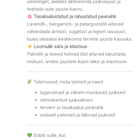
vereringet, aidates aktiveerida juuksejuuri ja
toetada uute juuste kasvu.
Tasakaalustatud ja rahustatud peanahk
Lavendli-, bergamoti- ja pelargooniõli aitavad
vähendada ärritust, sügelust ja liigset rasusust,
luues ideaalse keskkonna tervete juuste kasvuks.
Loomulik sära ja elastsus
Palmiõli ja teised toitvad õlid aitavad lukustada
niiskust, andes juustele kauni läike ja elastsuse.
Tulemused, mida tunned ja näed
tugevamad ja vähem murduvad juuksed
stimuleeritud juuksekasv
tervem ja tasakaalus peanahk
siidiselt pehmed ja läikivad juuksed
Sobib sulle, kui: