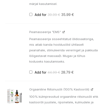
märjal kasutamisel.
Add for
39.99
€
35.99
€
Algne
Praegune
Peamasseerija "EMS"
hind
hind
oli:
on:
Peamasseerija sisseehitatud õlidosaatoriga,
44.99 €.
28.79 €.
mis aitab kanda hooldusõlid ühtlaselt
peanahale, stimuleerida vereringet ja pakkuda
lõõgastavat massaaži. Mugav ja tõhus
koduseks kasutamiseks.
Add for
44.99
€
28.79
€
Algne
Praegune
Orgaaniline Riitsinusõli (100% Kastoorõli)
hind
hind
oli:
on:
100% külmpressitud orgaaniline riitsinusõli ehk
12.99 €.
8.99 €.
kastoorõli juustele, ripsmetele, kulmudele ja