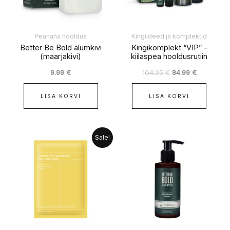
Peanaha hooldus
Kingiideed ja komplektid
Better Be Bold alumkivi
Kingikomplekt “VIP” –
(maarjakivi)
kiilaspea hooldusrutiin
9.99
€
104.95
€
84.99
€
LISA KORVI
LISA KORVI
Algne
Praegune
Sale!
hind
hind
oli:
on:
4.99 €.
2.99 €.