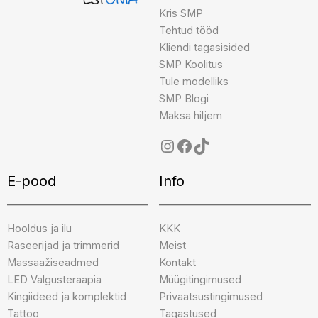
Kris SMP
Tehtud tööd
Kliendi tagasisided
SMP Koolitus
Tule modelliks
SMP Blogi
Maksa hiljem
E-pood
Info
Hooldus ja ilu
KKK
Raseerijad ja trimmerid
Meist
Massaažiseadmed
Kontakt
LED Valgusteraapia
Müügitingimused
Kingiideed ja komplektid
Privaatsustingimused
Tattoo
Tagastused