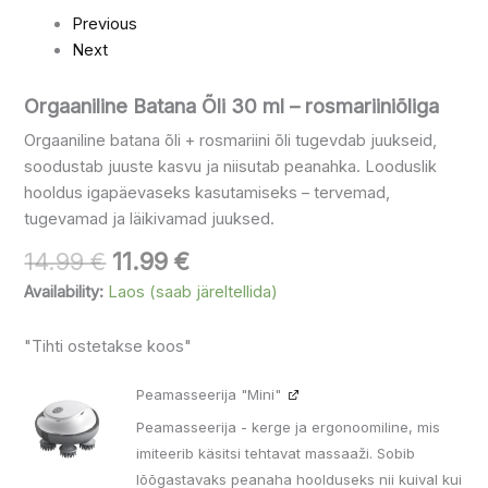
Previous
Next
Orgaaniline Batana Õli 30 ml – rosmariiniõliga
Orgaaniline batana õli + rosmariini õli tugevdab juukseid,
soodustab juuste kasvu ja niisutab peanahka. Looduslik
hooldus igapäevaseks kasutamiseks – tervemad,
tugevamad ja läikivamad juuksed.
14.99
€
11.99
€
Availability:
Laos (saab järeltellida)
"Tihti ostetakse koos"
Algne
Praegune
Peamasseerija "Mini"
hind
hind
oli:
on:
Peamasseerija - kerge ja ergonoomiline, mis
39.99 €.
35.99 €.
imiteerib käsitsi tehtavat massaaži. Sobib
lõõgastavaks peanaha hoolduseks nii kuival kui