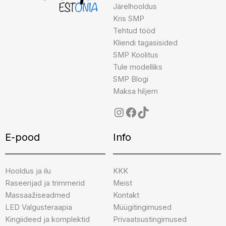
Järelhooldus
Kris SMP
Tehtud tööd
Kliendi tagasisided
SMP Koolitus
Tule modelliks
SMP Blogi
Maksa hiljem
E-pood
Info
Hooldus ja ilu
KKK
Raseerijad ja trimmerid
Meist
Massaažiseadmed
Kontakt
LED Valgusteraapia
Müügitingimused
Kingiideed ja komplektid
Privaatsustingimused