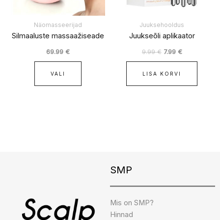
teha
tootelehel.
Näomasseerijad
Juuksehooldus
Silmaaluste massaažiseade
Juukseõli aplikaator
69.99
€
9.99
€
7.99
€
VALI
LISA KORVI
Instagram
Facebook
TikTok
SMP
Mis on SMP?
Hinnad