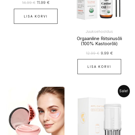
14.99
€
11.99
€
LISA KORVI
Juuksehooldus
Orgaaniline Riitsinusõli
(100% Kastoorõli)
12.99
€
9.99
€
LISA KORVI
Algne
Praegune
Sellel
Sale!
hind
hind
tootel
oli:
on:
on
9.99 €.
7.99 €.
mitu
varianti.
Valikuid
saab