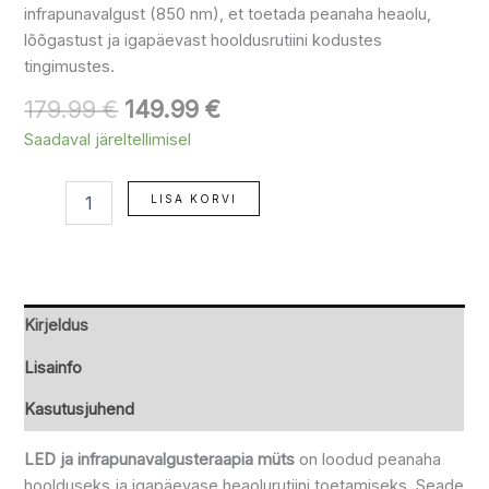
infrapunavalgust (850 nm), et toetada peanaha heaolu,
lõõgastust ja igapäevast hooldusrutiini kodustes
tingimustes.
179.99
€
149.99
€
Saadaval järeltellimisel
LISA KORVI
Kirjeldus
Lisainfo
Kasutusjuhend
LED ja infrapunavalgusteraapia müts
on loodud peanaha
hoolduseks ja igapäevase heaolurutiini toetamiseks. Seade