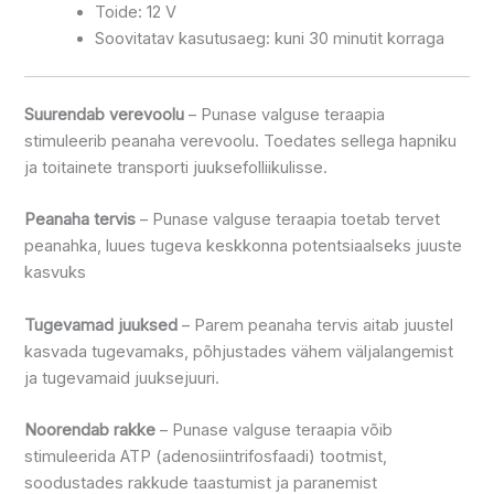
Toide: 12 V
Soovitatav kasutusaeg: kuni 30 minutit korraga
Suurendab verevoolu
– Punase valguse teraapia
stimuleerib peanaha verevoolu. Toedates sellega hapniku
ja toitainete transporti juuksefolliikulisse.
Peanaha tervis
– Punase valguse teraapia toetab tervet
peanahka, luues tugeva keskkonna potentsiaalseks juuste
kasvuks
Tugevamad juuksed
– Parem peanaha tervis aitab juustel
kasvada tugevamaks, põhjustades vähem väljalangemist
ja tugevamaid juuksejuuri.
Noorendab rakke
– Punase valguse teraapia võib
stimuleerida ATP (adenosiintrifosfaadi) tootmist,
soodustades rakkude taastumist ja paranemist