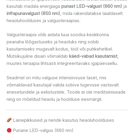
kasutab madala energiaga
punast LED-valgust (660 nm)
ja
infrapunavalgust (850 nm)
, mida rakendatakse laialdaselt
heaoluhoolduses ja valgusteraapias.
Valgusteraapia võib aidata luua soodsa keskkonna
peanaha lõõgastuseks ja heaoluks ning sobib
kasutamiseks mugavalt kodus, tööl või puhkehetkel.
Mütsikujuline disain võimaldab
käed-vabad kasutamist
,
muutes teraapia lihtsasti integreeritavaks igapäevaellu.
Seadmel on mitu valguse intensiivsuse taset, mis
võimaldavad kasutajal valida sobiva tugevuse vastavalt
enesetundele ja eelistustele. Toode ei ole meditsiiniseade
ning on mõeldud heaolu ja hoolduse eesmärgil.
Lainepikkused ja nende kasutus heaoluhoolduses
Punane LED-valgus (660 nm)