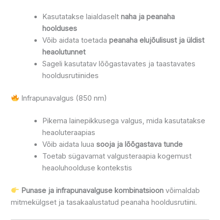
Kasutatakse laialdaselt
naha ja peanaha
hoolduses
Võib aidata toetada
peanaha elujõulisust ja üldist
heaolutunnet
Sageli kasutatav lõõgastavates ja taastavates
hooldusrutiinides
Infrapunavalgus (850 nm)
Pikema lainepikkusega valgus, mida kasutatakse
heaoluteraapias
Võib aidata luua
sooja ja lõõgastava tunde
Toetab sügavamat valgusteraapia kogemust
heaoluhoolduse kontekstis
Punase ja infrapunavalguse kombinatsioon
võimaldab
mitmekülgset ja tasakaalustatud peanaha hooldusrutiini.