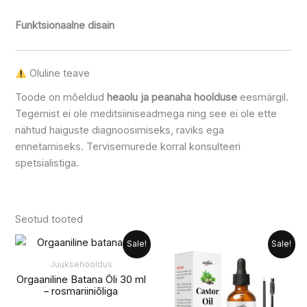
Funktsionaalne disain
Oluline teave
Toode on mõeldud
heaolu ja peanaha hoolduse
eesmärgil.
Tegemist ei ole meditsiiniseadmega ning see ei ole ette
nähtud haiguste diagnoosimiseks, raviks ega
ennetamiseks. Tervisemurede korral konsulteeri
spetsialistiga.
Seotud tooted
Algne
Praegune
Algne
Praegune
Sale!
Sale!
hind
hind
hind
hind
oli:
on:
oli:
on:
Juuksehooldus
14.99 €.
11.99 €.
12.99 €.
9.99 €.
Orgaaniline Batana Õli 30 ml
– rosmariiniõliga