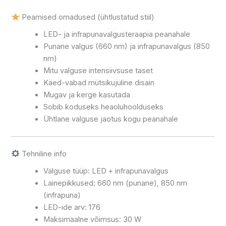
Peamised omadused (ühtlustatud stiil)
LED- ja infrapunavalgusteraapia peanahale
Punane valgus (660 nm) ja infrapunavalgus (850
nm)
Mitu valguse intensiivsuse taset
Käed-vabad mütsikujuline disain
Mugav ja kerge kasutada
Sobib koduseks heaoluhoolduseks
Ühtlane valguse jaotus kogu peanahale
Tehniline info
Valguse tüüp: LED + infrapunavalgus
Lainepikkused: 660 nm (punane), 850 nm
(infrapuna)
LED-ide arv: 176
Maksimaalne võimsus: 30 W