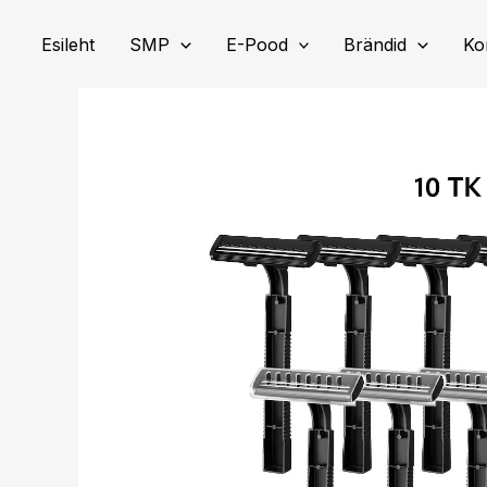
Skip
to
Esileht
SMP
E-Pood
Brändid
Ko
content