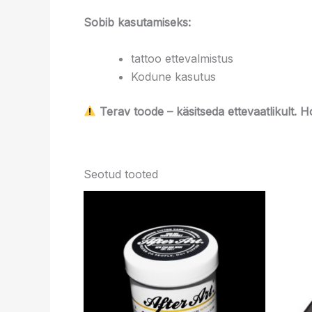
Sobib kasutamiseks:
tattoo ettevalmistus
Kodune kasutus
Terav toode – käsitseda ettevaatlikult. 
Seotud tooted
Hinnavahemik:
Sellel
24.99 €
tootel
kuni
39.99 €
on
mitu
varianti.
Valikuid
saab