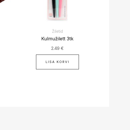
Žiletid
Kulmužilett 3tk
2.49
€
LISA KORVI