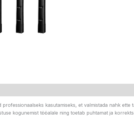
professionaalseks kasutamiseks, et valmistada nahk ette ta
use kogunemist tööalale ning toetab puhtamat ja korrekts