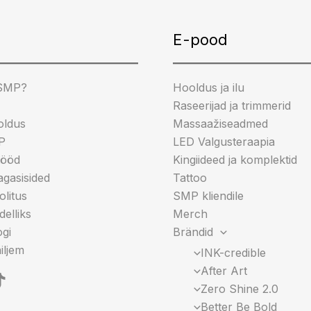
gram
cebook
ikTok
E-pood
 SMP?
Hooldus ja ilu
Raseerijad ja trimmerid
oldus
Massaažiseadmed
P
LED Valgusteraapia
tööd
Kingiideed ja komplektid
tagasisided
Tattoo
litus
SMP kliendile
elliks
Merch
gi
Brändid
iljem
INK-credible
After Art
Zero Shine 2.0
Better Be Bold