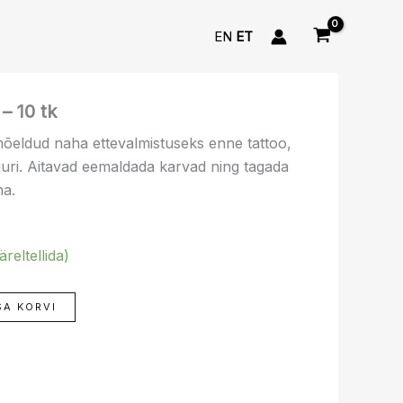
EN
ET
– 10 tk
õeldud naha ettevalmistuseks enne tattoo,
ri. Aitavad eemaldada karvad ning tagada
na.
reltellida)
SA KORVI