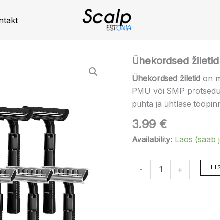
ntakt
Ühekordsed
Ühekordsed žiletid 
žiletid
Ühekordsed žiletid
on m
–
10
PMU või SMP protseduu
tk
puhta ja ühtlase tööpin
kogus
3.99
€
Availability:
Laos (saab jä
LI
-
+