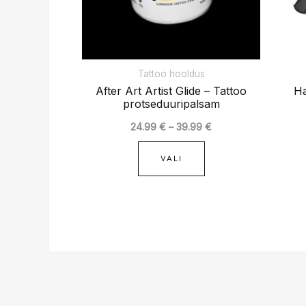
teha
tootelehel.
Tattoo hooldus
After Art Artist Glide – Tattoo
Ha
protseduuripalsam
24.99
€
–
39.99
€
VALI