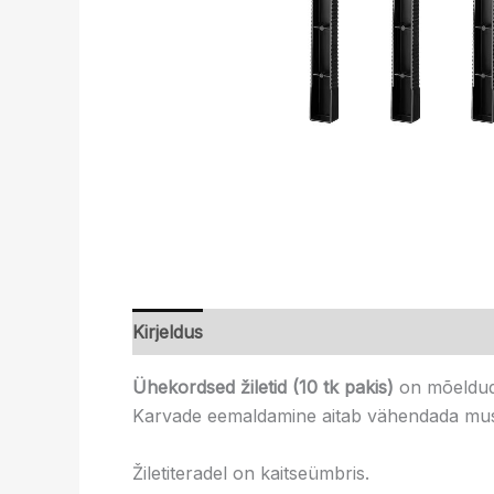
Kirjeldus
Ühekordsed žiletid (10 tk pakis)
on mõeldud 
Karvade eemaldamine aitab vähendada must
Žiletiteradel on kaitseümbris.