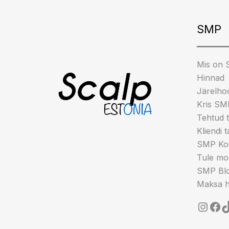
Insta
Fa
T
SMP
Mis on
Hinnad
Järelho
Kris SM
Tehtud 
Kliendi 
SMP Koo
Tule mod
SMP Blo
Maksa h