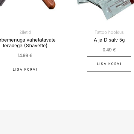
Žiletid
Tattoo hooldus
bemenuga vahetatavate
A ja D salv 5g
teradega (Shavette)
0.49
€
14.99
€
LISA KORVI
LISA KORVI