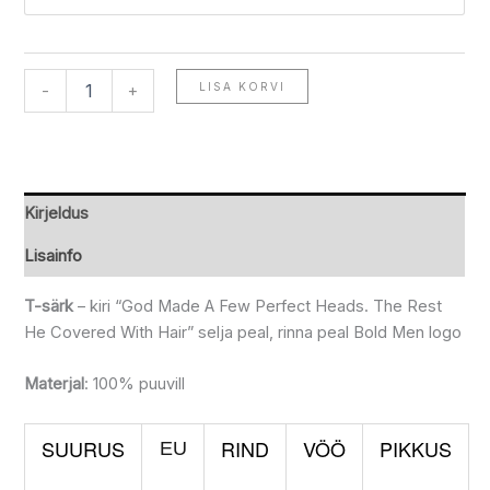
LISA KORVI
-
+
Kirjeldus
Lisainfo
T-särk
– kiri “God Made A Few Perfect Heads. The Rest
He Covered With Hair” selja peal, rinna peal Bold Men logo
Materjal
: 100% puuvill
SUURUS
RIND
VÖÖ
PIKKUS
EU