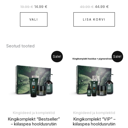
19.99
€
14.99
€
49.99
€
44.99
€
VALI
LISA KORVI
Seotud tooted
Algne
Praegune
Algne
Praegune
Sale!
Sale!
hind
hind
hind
hind
oli:
on:
oli:
on:
69.96 €.
59.99 €.
104.95 €.
84.99 €.
Kingiideed ja komplektid
Kingiideed ja komplektid
Kingikomplekt “Bestseller”
Kingikomplekt “VIP” –
– kiilaspea hooldusrutiin
kiilaspea hooldusrutiin