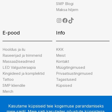
SMP Blogi
Maksa hiljem
E-pood
Info
Hooldus ja ilu
KKK
Raseerijad ja trimmerid
Meist
Massaažiseadmed
Kontakt
LED Valgusteraapia
Müügitingimused
Kingiideed ja komplektid
Privaatsustingimused
Tattoo
Tagastused
SMP kliendile
Küpsised
Merch
Brändid
INK-credible
After Art