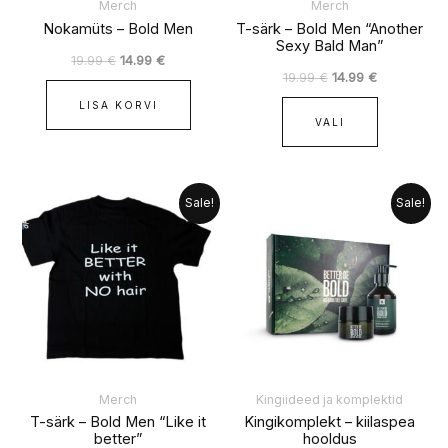
Merch
Merch
Nokamüts – Bold Men
T-särk – Bold Men “Another
Sexy Bald Man”
19.99
€
14.99
€
19.99
€
14.99
€
LISA KORVI
VALI
Algne
Praegune
Algne
Praegune
Sellel
Sale!
Sale!
hind
hind
hind
hind
tootel
oli:
on:
oli:
on:
19.99 €.
14.99 €.
on
49.99 €.
44.99 €.
mitu
varianti.
Valikuid
saab
teha
tootelehel.
Merch
Kingiideed ja komplektid
T-särk – Bold Men “Like it
Kingikomplekt – kiilaspea
better”
hooldus