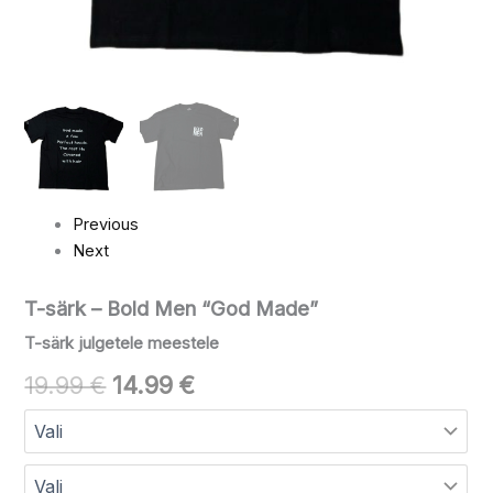
Previous
Next
T-särk – Bold Men “God Made”
T-särk julgetele meestele
19.99
€
14.99
€