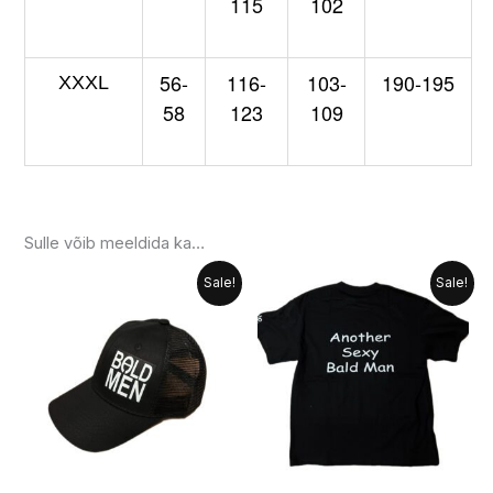
115
102
56-
116-
103-
190-195
XXXL
58
123
109
Sulle võib meeldida ka…
Algne
Praegune
Algne
Praegune
Sellel
Sale!
Sale!
hind
hind
hind
hind
tootel
oli:
on:
oli:
on:
19.99 €.
14.99 €.
19.99 €.
14.99 €.
on
mitu
varianti.
Valikuid
saab
teha
tootelehel