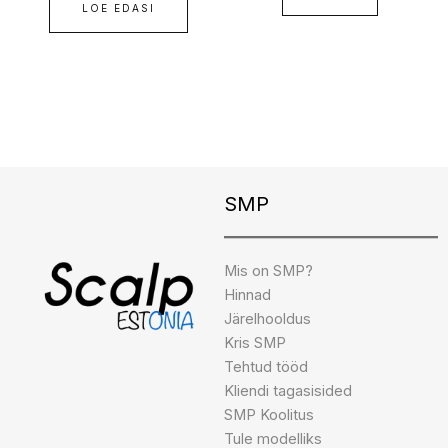
LOE EDASI
Instagram
Facebook
TikTok
SMP
Mis on SMP?
Hinnad
Järelhooldus
Kris SMP
Tehtud tööd
Kliendi tagasisided
SMP Koolitus
Tule modelliks