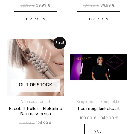
69.96
€
59.99
€
104.95
€
84.99
€
LISA KORVI
LISA KORVI
Algne
Praegune
Hinnava
Sellel
Sale!
hind
hind
199.00 €
tootel
oli:
on:
kuni
139.99 €.
124.99 €.
on
349.00 
mitu
varianti.
Valikuid
OUT OF STOCK
saab
teha
tootelehel
Näomasseerijad
Kingiideed ja komplektid
FaceLift Roller – Elektriline
Püsimeigi kinkekaart
Näomasseerija
199.00
€
–
349.00
€
139.99
€
124.99
€
VALI