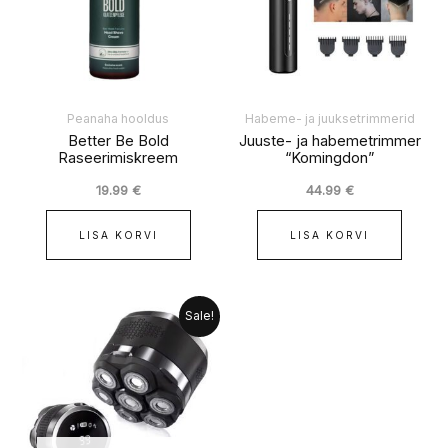
Peanaha hooldus
Habeme- ja juuksetrimmerid
Better Be Bold
Juuste- ja habemetrimmer
Raseerimiskreem
“Komingdon”
19.99
€
44.99
€
LISA KORVI
LISA KORVI
Algne
Praegune
Sale!
hind
hind
oli:
on:
67.99 €.
62.99 €.