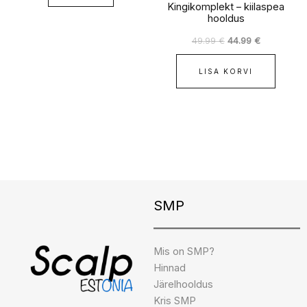
Kingikomplekt – kiilaspea
hooldus
49.99
€
44.99
€
LISA KORVI
Instagram
Facebook
TikTok
SMP
Mis on SMP?
Hinnad
Järelhooldus
Kris SMP