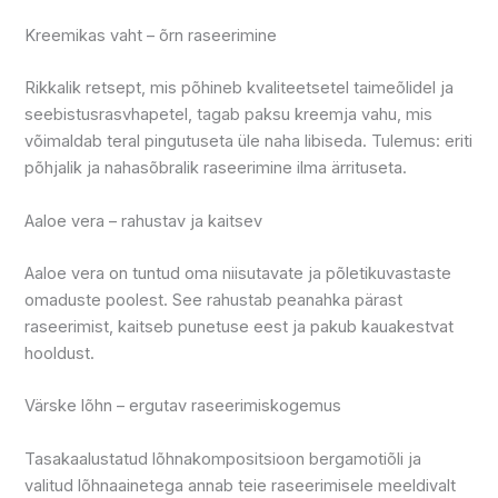
Kreemikas vaht – õrn raseerimine
Rikkalik retsept, mis põhineb kvaliteetsetel taimeõlidel ja
seebistusrasvhapetel, tagab paksu kreemja vahu, mis
võimaldab teral pingutuseta üle naha libiseda. Tulemus: eriti
põhjalik ja nahasõbralik raseerimine ilma ärrituseta.
Aaloe vera – rahustav ja kaitsev
Aaloe vera on tuntud oma niisutavate ja põletikuvastaste
omaduste poolest. See rahustab peanahka pärast
raseerimist, kaitseb punetuse eest ja pakub kauakestvat
hooldust.
Värske lõhn – ergutav raseerimiskogemus
Tasakaalustatud lõhnakompositsioon bergamotiõli ja
valitud lõhnaainetega annab teie raseerimisele meeldivalt