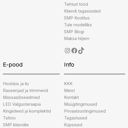
Tehtud tööd
Kliendi tagasisided
SMP Koolitus
Tule modelliks
SMP Blogi
Maksa hiljem
E-pood
Info
Hooldus ja ilu
KKK
Raseerijad ja trimmerid
Meist
Massaažiseadmed
Kontakt
LED Valgusteraapia
Müügitingimused
Kingiideed ja komplektid
Privaatsustingimused
Tattoo
Tagastused
SMP kliendile
Küpsised