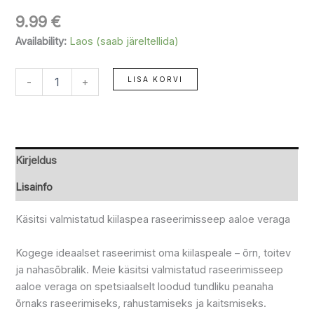
9.99
€
Availability:
Laos (saab järeltellida)
LISA KORVI
-
+
Kirjeldus
Lisainfo
Käsitsi valmistatud kiilaspea raseerimisseep aaloe veraga
Kogege ideaalset raseerimist oma kiilaspeale – õrn, toitev
ja nahasõbralik. Meie käsitsi valmistatud raseerimisseep
aaloe veraga on spetsiaalselt loodud tundliku peanaha
õrnaks raseerimiseks, rahustamiseks ja kaitsmiseks.