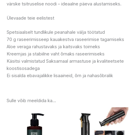
värske tsitruselise noodi – ideaalne päeva alustamiseks.
Ülevaade teie eelistest
Spetsiaalselt tundlikule peanahale välja töötatud
70 g raseerimisseep kauakestva raseerimise tagamiseks
Aloe veraga rahustavaks ja kaitsvaks toimeks
Kreemjas ja stabiilne vaht õrnaks raseerimiseks
Käsitsi valmistatud Saksamaal armastuse ja kvaliteetsete
koostisosadega
Ei sisalda ebavajalikke lisaaineid, õrn ja nahasõbralik
Sulle võib meeldida ka…