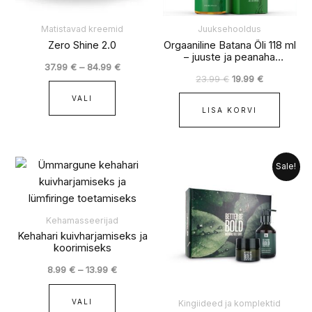
teha
tootelehel.
Matistavad kreemid
Juuksehooldus
Zero Shine 2.0
Orgaaniline Batana Õli 118 ml
– juuste ja peanaha
37.99
€
–
84.99
€
hooldusõli
23.99
€
19.99
€
VALI
LISA KORVI
Hinnavahemik:
Algne
Praegune
Sellel
Sale!
8.99 €
hind
hind
tootel
kuni
oli:
on:
on
13.99 €
49.99 €.
44.99 €.
mitu
Kehamasseerijad
varianti.
Kehahari kuivharjamiseks ja
koorimiseks
Valikuid
saab
8.99
€
–
13.99
€
teha
tootelehel.
VALI
Kingiideed ja komplektid